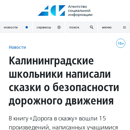
Перейти
к
содержанию
новости
сервисы
поиск
меню
18+
Новости
Калининградские
школьники написали
сказки о безопасности
дорожного движения
В книгу «Дорога в сказку» вошли 15
произведений, написанных учащимися