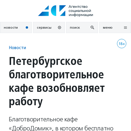
Перейти
к
содержанию
новости
сервисы
поиск
меню
18+
Новости
Петербургское
благотворительное
кафе возобновляет
работу
Благотворительное кафе
«ДоброДомик», в котором бесплатно