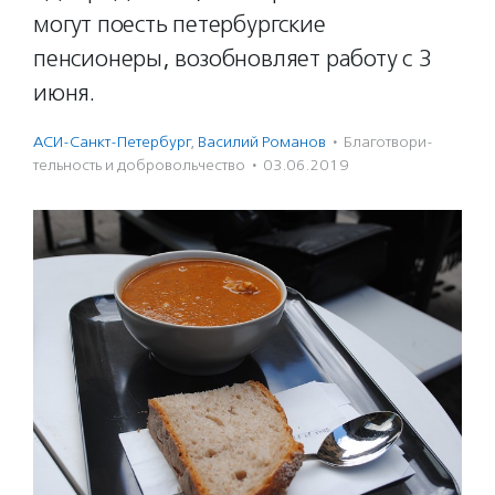
могут поесть петербургские
пенсионеры, возобновляет работу с 3
июня.
АСИ-Санкт-Петербург
,
Василий Романов
·
Благотвори­
тель­ность и доброволь­чест­во
·
03.06.2019