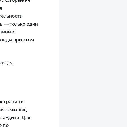
и, которые не
се
тельности
ь — только один
номные
фонды при этом
ит, к
истрация в
ических лиц
 аудита. Для
о по