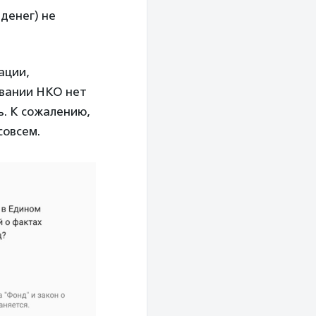
 денег) не
ации,
звании НКО нет
ь. К сожалению,
совсем.