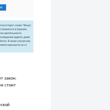
т закон.
ее стоит
еской