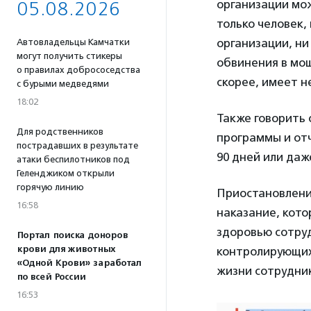
организации мо
05.08.2026
только человек,
организации, ни
Автовладельцы Камчатки
могут получить стикеры
обвинения в мош
о правилах добрососедства
скорее, имеет н
с бурыми медведями
18:02
Также говорить 
Для родственников
программы и отч
пострадавших в результате
90 дней или даж
атаки беспилотников под
Геленджиком открыли
горячую линию
Приостановлени
16:58
наказание, кото
здоровью сотру
Портал поиска доноров
крови для животных
контролирующих
«Одной Крови» заработал
жизни сотрудник
по всей России
16:53