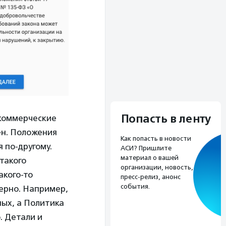
Попасть в ленту
екоммерческие
ен. Положения
Как попасть в новости
 по-другому.
АСИ? Пришлите
материал о вашей
такого
организации, новость,
акого-то
пресс-релиз, анонс
события.
верно. Например,
ных, а Политика
. Детали и