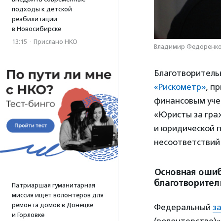
подходы к детской
реабилитации
в Новосибирске
13:15
·
Прислано НКО
Владимир Федоренко
Благотворитель
«Рискометр»
, п
финансовым уче
«Юристы за гра
и юридической 
несоответствий
Основная ошиб
благотворител
Патриаршая гуманитарная
миссия ищет волонтеров для
ремонта домов в Донецке
Федеральный
з
и Горловке