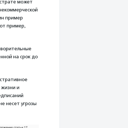
астрате может
 некоммерческой
дин пример
тот пример,
отворительные
нной на срок до
истративное
 жизни и
едписаний
не несет угрозы