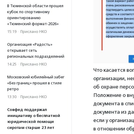
В Тюменской области прошел
кубок по спортивному
ориентированию
«Тюменский формат-2026»
15:19
·
Прислано НКО
Организация «Радость»
открывает сеть
региональных подразделений
14:25
·
Прислано НКО
Что касается во
Московский юбилейный забег
организации, не
«Без границ» прошел в стиле
об охране персо
ретро
Положение о вну
13:30
·
Прислано НКО
документа в спи
Совфед поддержал
документа из да
инициативу о бесплатной
если у организа
юридической помощи
сиротам старше 23 лет
в отношении об