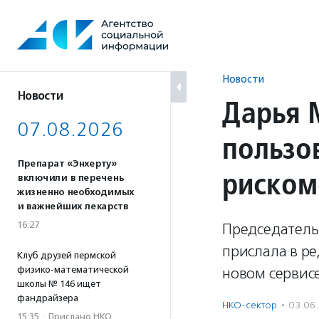
Перейти
к
содержанию
Новости
Новости
Дарья 
07.08.2026
пользо
Препарат «Энхерту»
риском
включили в перечень
жизненно необходимых
и важнейших лекарств
16:27
Председатель
прислала в р
Клуб друзей пермской
физико-математической
новом сервис
школы № 146 ищет
фандрайзера
НКО-сектор
·
03.06
15:35
·
Прислано НКО