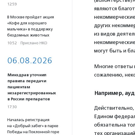
(волонтерстве)»
12:59
являются благот
некоммерческие
В Москве пройдет акция
«Кофе для хорошего
других некомме
мальчика» в поддержку
из видов деяте
бездомных животных
некоммерческие
10:52
·
Прислано НКО
могут быть и б
06.08.2026
Многие ответы в
сожалению, нек
Минздрав уточнил
правила передачи
пациентам
Например, ау
незарегистрированных
в России препаратов
17:30
Действительно, 
Едином федерал
Началась регистрация
обязательна тол
на «Добрый забег» в парке
Победы на Поклонной горе
тех организаций