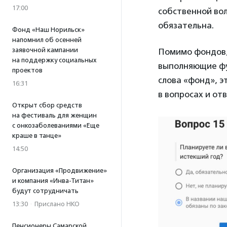
17:00
собственной вол
обязательна.
Фонд «Наш Норильск»
напомнил об осенней
заявочной кампании
Помимо фондов,
на поддержку социальных
выполняющие фу
проектов
слова «фонд», э
16:31
в вопросах и от
Открыт сбор средств
на фестиваль для женщин
с онкозаболеваниями «Еще
краше в танце»
14:50
Организация «Продвижение»
и компания «Инва-Титан»
будут сотрудничать
13:30
·
Прислано НКО
Пенсионеры Самарской