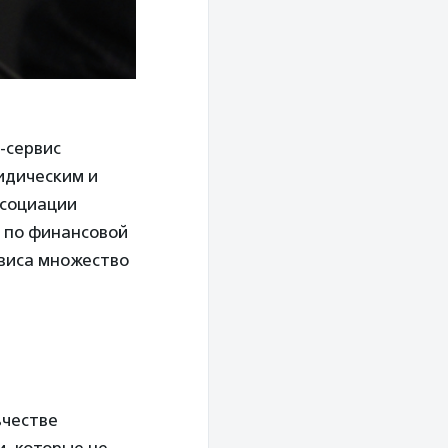
-сервис
идическим и
ссоциации
 по финансовой
рвиса множество
ьчестве