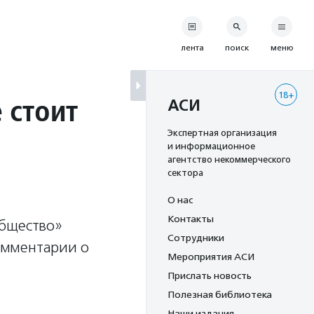
лента
поиск
меню
18+
 стоит
АСИ
Экспертная организация
и информационное
агентство некоммерческого
сектора
О нас
Контакты
общество»
Сотрудники
омментарии о
Мероприятия АСИ
Прислать новость
Полезная библиотека
Наши издания