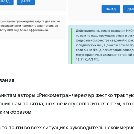
вания
нктам авторы «Рискометра» чересчур жестко трактую
ния нам понятна, но я не могу согласиться с тем, что 
аким образом.
 что почти во всех ситуациях руководитель некоммерч