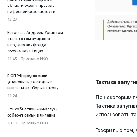
области освоят правила
цифровой безопасности
13:27
Встреча с Андреем Ургантом
стала лотом аукциона
в поддержку фонда
«Бумажная птица»
11:45
·
Прислано НКО
В ОП РФ предложили
Тактика запуги
установить ежегодные
выплаты на сборы в школу
11:24
По некоторым пу
Тактика запугива
Стихобиатлон «Км/вслух»
использовать т
соберет семьи в Липецке
10:32
·
Прислано НКО
Говорить о том,