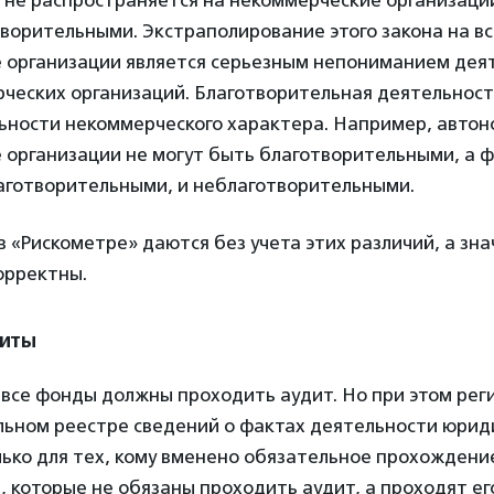
 не распространяется на некоммерческие организаци
ворительными. Экстраполирование этого закона на в
 организации является серьезным непониманием дея
рческих организаций. Благотворительная деятельност
льности некоммерческого характера. Например, авто
 организации не могут быть благотворительными, а 
лаготворительными, и неблаготворительными.
 «Рискометре» даются без учета этих различий, а знач
орректны.
диты
все фонды должны проходить аудит. Но при этом рег
ьном реестре сведений о фактах деятельности юрид
ько для тех, кому вменено обязательное прохождение
, которые не обязаны проходить аудит, а проходят ег