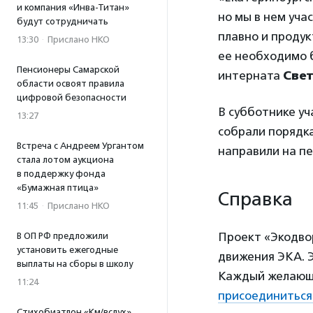
и компания «Инва-Титан»
но мы в нем уча
будут сотрудничать
плавно и продук
13:30
·
Прислано НКО
ее необходимо 
Пенсионеры Самарской
интерната
Свет
области освоят правила
цифровой безопасности
В субботнике уч
13:27
собрали порядка
Встреча с Андреем Ургантом
направили на п
стала лотом аукциона
в поддержку фонда
«Бумажная птица»
Справка
11:45
·
Прислано НКО
Проект «Экодвор
В ОП РФ предложили
установить ежегодные
движения ЭКА. Э
выплаты на сборы в школу
Каждый желающи
11:24
присоединиться 
Стихобиатлон «Км/вслух»