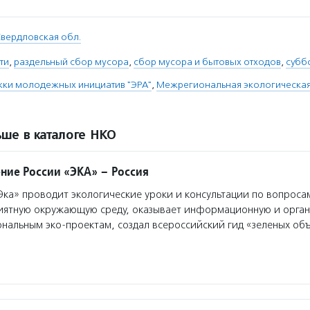
вердловская обл.
ти
,
раздельный сбор мусора
,
сбор мусора и бытовых отходов
,
субб
ки молодежных инициатив "ЭРА"
,
Межрегиональная экологическа
ше в каталоге НКО
ние России «ЭКА» – Россия
а» проводит экологические уроки и консультации по вопроса
риятную окружающую среду, оказывает информационную и орга
нальным эко-проектам, создал всероссийский гид «зеленых об