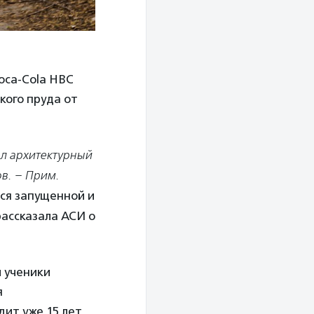
oca-Cola HBC
кого пруда от
ыл архитектурный
в. – Прим.
тся запущенной и
рассказала АСИ о
и ученики
я
ит уже 15 лет,