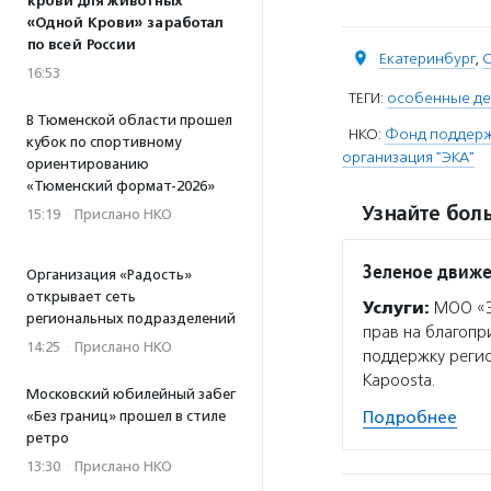
крови для животных
«Одной Крови» заработал
по всей России
Екатеринбург
,
С
16:53
ТЕГИ:
особенные де
В Тюменской области прошел
НКО:
Фонд поддерж
кубок по спортивному
организация "ЭКА"
ориентированию
«Тюменский формат-2026»
Узнайте боль
15:19
·
Прислано НКО
Зеленое движе
Организация «Радость»
открывает сеть
Услуги:
МОО «Эк
региональных подразделений
прав на благоп
14:25
·
Прислано НКО
поддержку регио
Kapoosta.
Московский юбилейный забег
Подробнее
«Без границ» прошел в стиле
ретро
13:30
·
Прислано НКО