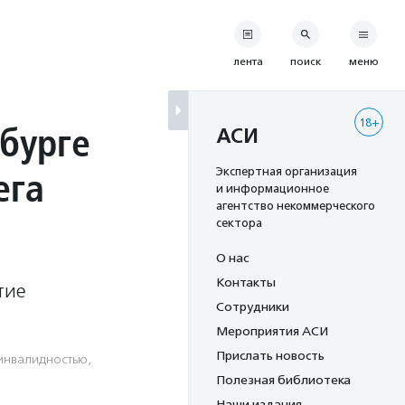
лента
поиск
меню
18+
бурге
АСИ
ега
Экспертная организация
и информационное
агентство некоммерческого
сектора
О нас
Контакты
тие
Сотрудники
Мероприятия АСИ
Прислать новость
инвалидностью
,
Полезная библиотека
Наши издания