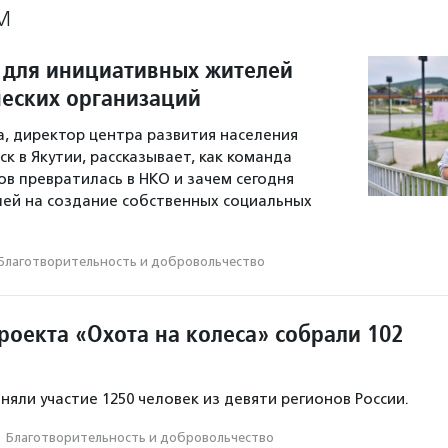
М
 для инициативных жителей
еских организаций
а, директор центра развития населения
к в Якутии, рассказывает, как команда
 превратилась в НКО и зачем сегодня
ей на создание собственных социальных
Благотвори­тель­ность и доброволь­чест­во
роекта «Охота на колеса» собрали 102
иняли участие 1250 человек из девяти регионов России.
·
Благотвори­тель­ность и доброволь­чест­во