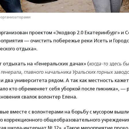
 организаторами
рганизован проектом «Экодвор 2.0 Екатеринбург» и C
роприятия — очистить побережье реки Исеть и Городс
еского отдыха».
 отдыхать на «Генеральских дачах» (
когда-то здесь б
генерала, главного начальника Уральских горных заводо
е и два университета рядом. А так как местность каже
мало кто обременяет себя уборкой после пикника», — 
новения свалок волонтер Елена.
рвые вместе с волонтерами на борьбу с мусором вышл
го коррекционного общеобразовательного учреждени
ая школа-интернат № 12». «Такое мероприятие проход