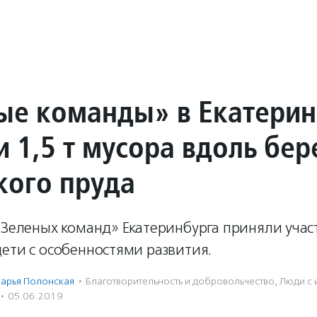
ые команды» в Екатерин
 1,5 т мусора вдоль бер
кого пруда
«Зеленых команд» Екатеринбурга приняли учас
ети с особенностями развития.
арья Полонская
·
Благотвори­тель­ность и доброволь­чест­во
,
Люди с 
·
05.06.2019