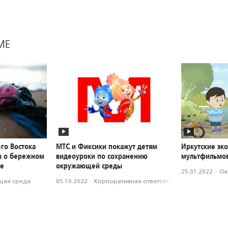
МЕ
го Востока
МТС и Фиксики покажут детям
Иркутские эк
ов о бережном
видеоуроки по сохранению
мультфильмов
де
окружающей среды
25.01.2022
·
Ок
ая среда
05.10.2022
·
Корпоративная ответственность