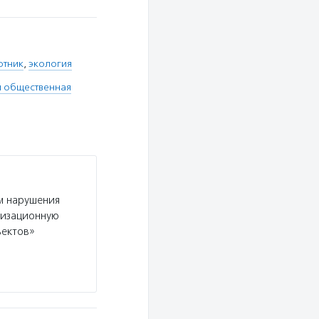
отник
,
экология
я общественная
м нарушения
низационную
ъектов»