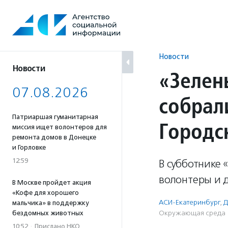
Перейти
к
содержанию
Новости
Новости
«Зелен
07.08.2026
собрали
Патриаршая гуманитарная
Городс
миссия ищет волонтеров для
ремонта домов в Донецке
и Горловке
12:59
В субботнике 
волонтеры и д
В Москве пройдет акция
«Кофе для хорошего
АСИ-Екатеринбург
,
Д
мальчика» в поддержку
Окружающая среда
бездомных животных
10:52
·
Прислано НКО