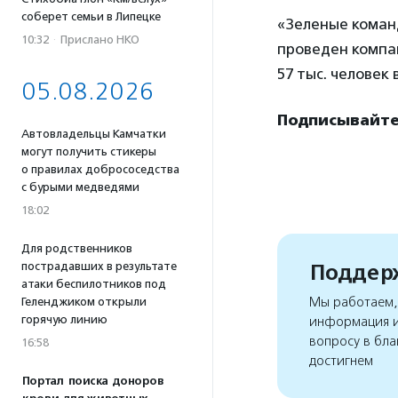
соберет семьи в Липецке
«Зеленые коман
10:32
·
Прислано НКО
проведен компан
57 тыс. человек 
05.08.2026
Подписывайтес
Автовладельцы Камчатки
могут получить стикеры
о правилах добрососедства
с бурыми медведями
18:02
Для родственников
пострадавших в результате
Поддерж
атаки беспилотников под
Мы работаем, 
Геленджиком открыли
горячую линию
информация и
вопросу в бла
16:58
достигнем
Портал поиска доноров