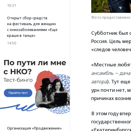
16:31
Фото предоставлено
Открыт сбор средств
на фестиваль для женщин
с онкозаболеваниями «Еще
Субботник был о
краше в танце»
Россия. Цель ме
14:50
«следов человеч
«Местные любят
ансамбль — дача 
автора
). Тут ещ
урн почти нет, 
причинах возник
В этом году впе
государственно
Организация «Продвижение»
«Екатеринбургск