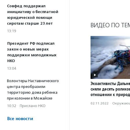
Совфед поддержал
инициативу о бесплатной
юридической помощи
сиротам старше 23 лет
ВИДЕО ПО ТЕ
13:19
Президент РФ подписал
закон о новых мерах
поддержки молодежных
НКО
13:04
Волонтеры Наставнического
Экоактивисты Дальне
центра преобразили
сняли десять ролик
территорию дома ребенка
отношении к приро
при колонии в Можайске
02.11.2022
·
Окружающ
10:32
·
Прислано НКО
Все новости