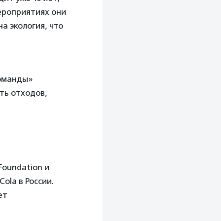
мероприятиях они
а экология, что
команды»
сть отходов,
Foundation и
ola в России.
ет