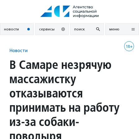
Перейти
к
содержанию
новости
сервисы
поиск
меню
18+
Новости
В Самаре незрячую
массажистку
отказываются
принимать на работу
из-за собаки-
поводыря