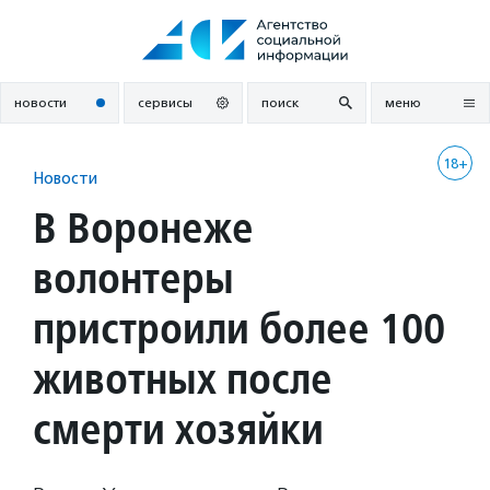
Перейти
к
содержанию
новости
сервисы
поиск
меню
18+
Новости
В Воронеже
волонтеры
пристроили более 100
животных после
смерти хозяйки