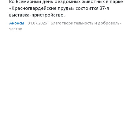
Во Всемирный день бездомных животных в парке
«Красногвардейские пруды» состоится 37-я
выставка-пристройство.
Анонсы
·
31.07.2026
·
Благотвори­тель­ность и доброволь­
чест­во