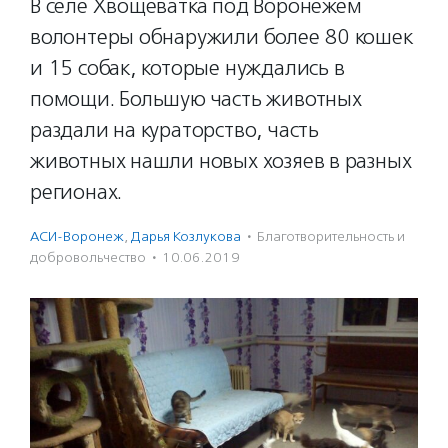
В селе Хвощеватка под Воронежем
волонтеры обнаружили более 80 кошек
и 15 собак, которые нуждались в
помощи. Большую часть животных
раздали на кураторство, часть
животных нашли новых хозяев в разных
регионах.
АСИ-Воронеж
,
Дарья Козлукова
·
Благотвори­тель­ность и
доброволь­чест­во
·
10.06.2019