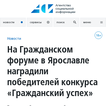
Перейти
к
содержанию
новости
сервисы
поиск
меню
18+
Новости
На Гражданском
форуме в Ярославле
наградили
победителей конкурса
«Гражданский успех»