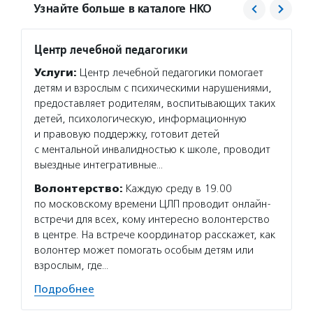
Узнайте больше в каталоге НКО
Центр лечебной педагогики
Волон
Услуги:
Центр лечебной педагогики помогает
Услуг
детям и взрослым с психическими нарушениями,
сирота
предоставляет родителям, воспитывающих таких
жизнен
детей, психологическую, информационную
мам с 
и правовую поддержку, готовит детей
воспит
с ментальной инвалидностью к школе, проводит
Волон
выездные интегративные…
волонт
Волонтерство:
Каждую среду в 19.00
Подро
по московскому времени ЦЛП проводит онлайн-
встречи для всех, кому интересно волонтерство
в центре. На встрече координатор расскажет, как
волонтер может помогать особым детям или
взрослым, где…
Подробнее