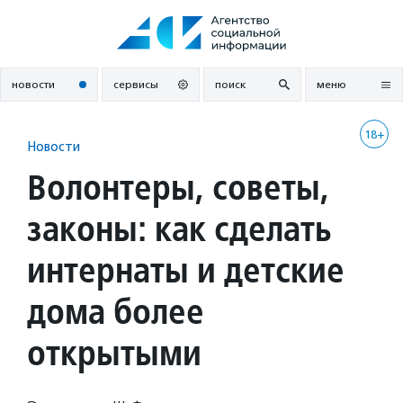
Перейти
к
содержанию
новости
сервисы
поиск
меню
18+
Новости
Волонтеры, советы,
законы: как сделать
интернаты и детские
дома более
открытыми