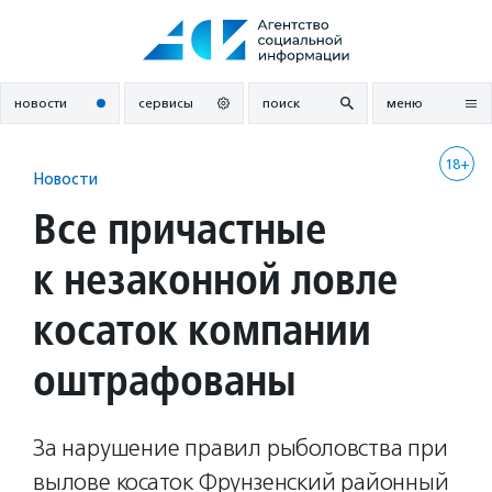
Перейти
к
содержанию
новости
сервисы
поиск
меню
18+
Новости
Все причастные
к незаконной ловле
косаток компании
оштрафованы
За нарушение правил рыболовства при
вылове косаток Фрунзенский районный