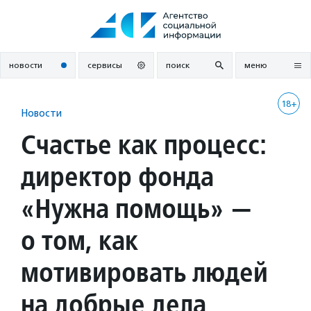
Перейти
к
содержанию
новости
сервисы
поиск
меню
18+
Новости
Счастье как процесс:
директор фонда
«Нужна помощь» —
о том, как
мотивировать людей
на добрые дела