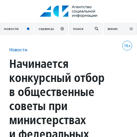
Перейти
к
содержанию
новости
сервисы
поиск
меню
18+
Новости
Начинается
конкурсный отбор
в общественные
советы при
министерствах
и федеральных