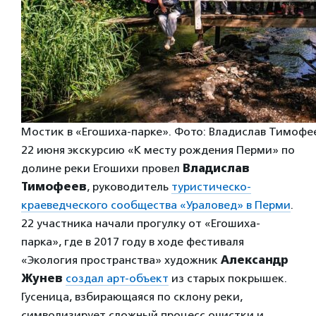
Мостик в «Егошиха-парке». Фото: Владислав Тимофее
22 июня экскурсию «К месту рождения Перми» по
долине реки Егошихи провел
Владислав
Тимофеев
, руководитель
туристическо-
краеведческого сообщества «Ураловед» в Перми
.
22 участника начали прогулку от «Егошиха-
парка», где в 2017 году в ходе фестиваля
«Экология пространства» художник
Александр
Жунев
создал арт-объект
из старых покрышек.
Гусеница, взбирающаяся по склону реки,
символизирует сложный процесс очистки и