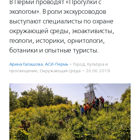
В Перми проводят «Прогулки с
экологом». В роли экскурсоводов
выступают специалисты по охране
окружающей среды, экоактивисты,
геологи, историки, орнитологи,
ботаники и опытные туристы.
Арина Галашова
,
АСИ-Пермь
·
Город
,
Культура и
просвещение
,
Окружающая среда
·
26.06.2019