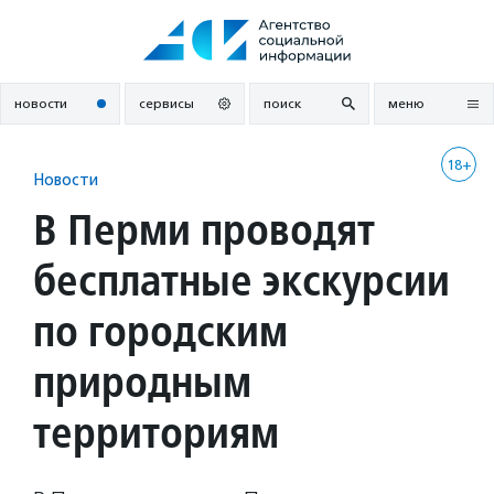
Перейти
к
содержанию
новости
сервисы
поиск
меню
18+
Новости
В Перми проводят
бесплатные экскурсии
по городским
природным
территориям