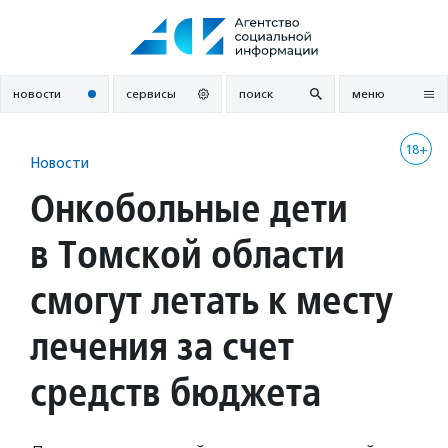
Перейти
к
содержанию
новости
сервисы
поиск
меню
18+
Новости
Онкобольные дети
в Томской области
смогут летать к месту
лечения за счет
средств бюджета