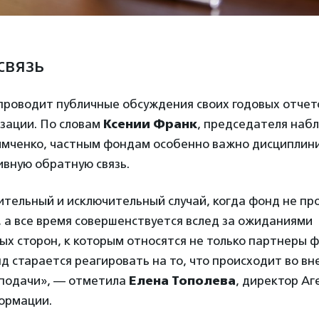
связь
проводит публичные обсуждения своих годовых отчет
зации. По словам
Ксении Франк
, председателя наб
имченко, частным фондам особенно важно дисциплини
ивную обратную связь.
ительный и исключительный случай, когда фонд не пр
 а все время совершенствуется вслед за ожиданиями
х сторон, к которым относятся не только партнеры ф
д старается реагировать на то, что происходит во вн
подачи», — отметила
Елена Тополева
, директор Аг
ормации.