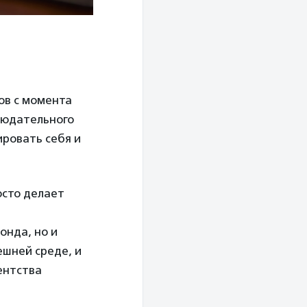
ов с момента
людательного
ровать себя и
осто делает
онда, но и
ешней среде, и
ентства