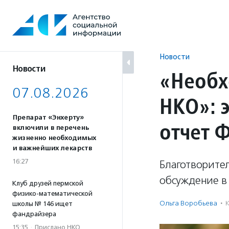
Перейти
к
содержанию
Новости
Новости
«Необх
07.08.2026
НКО»: 
Препарат «Энхерту»
отчет 
включили в перечень
жизненно необходимых
и важнейших лекарств
16:27
Благотворите
обсуждение в 
Клуб друзей пермской
физико-математической
Ольга Воробьева
·
школы № 146 ищет
фандрайзера
15:35
·
Прислано НКО