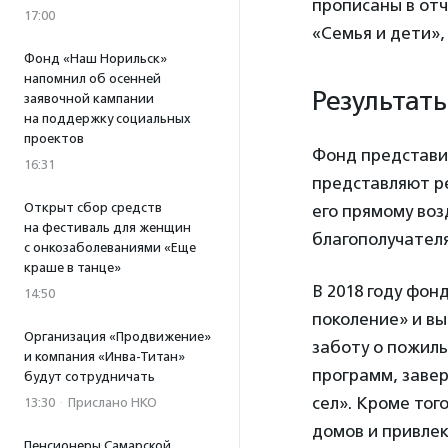
прописаны в отч
17:00
«Семья и дети»,
Фонд «Наш Норильск»
напомнил об осенней
Результат
заявочной кампании
на поддержку социальных
проектов
Фонд представи
16:31
представляют р
Открыт сбор средств
его прямому во
на фестиваль для женщин
благополучател
с онкозаболеваниями «Еще
краше в танце»
В 2018 году фон
14:50
поколение» и в
Организация «Продвижение»
заботу о пожил
и компания «Инва-Титан»
программ, завер
будут сотрудничать
сел». Кроме тог
13:30
·
Прислано НКО
домов и привлек
Пенсионеры Самарской