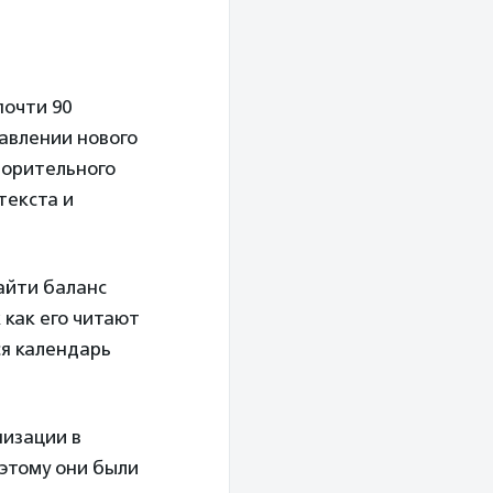
почти 90
тавлении нового
ворительного
текста и
айти баланс
как его читают
ся календарь
низации в
оэтому они были