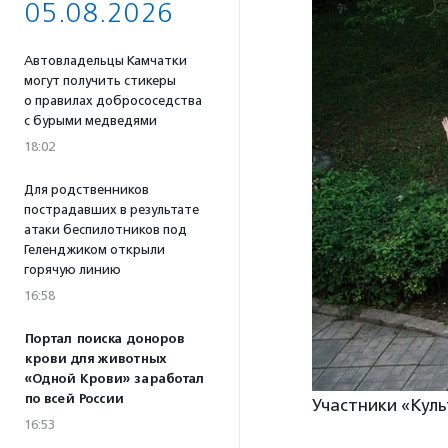
05.08.2026
Автовладельцы Камчатки
могут получить стикеры
о правилах добрососедства
с бурыми медведями
18:02
Для родственников
пострадавших в результате
атаки беспилотников под
Геленджиком открыли
горячую линию
16:58
Портал поиска доноров
крови для животных
«Одной Крови» заработал
по всей России
Участники «Куль
16:53