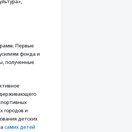
ультура»,
грамм. Первые
усилиям фонда и
ы, полученные
Активное
оддерживающего
спортивных
х городов и
рования детских
ва
самих детей