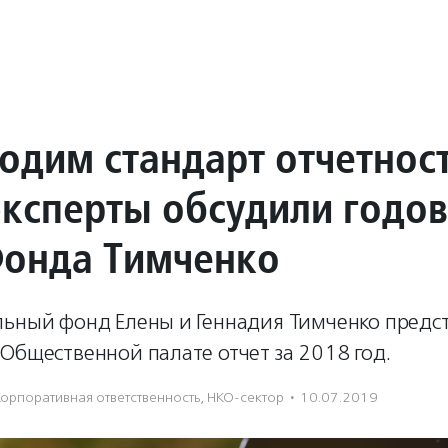
одим стандарт отчетнос
эксперты обсудили годо
Фонда Тимченко
льный фонд Елены и Геннадия Тимченко предс
Общественной палате отчет за 2018 год.
Корпоративная ответственность
,
НКО-сектор
·
10.07.2019