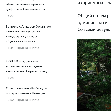
из приемных сем
области освоят правила
цифровой безопасности
Общий объем рас
13:27
административны
Встреча с Андреем Ургантом
Со всеми резуль
стала лотом аукциона
в поддержку фонда
«Бумажная птица»
11:45
·
Прислано НКО
В ОП РФ предложили
установить ежегодные
выплаты на сборы в школу
11:24
Стихобиатлон «Км/вслух»
соберет семьи в Липецке
10:32
·
Прислано НКО