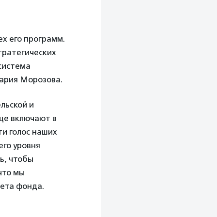
ех его программ.
тратегических
 система
ария Морозова.
льской и
ще включают в
ти голос наших
его уровня
ь, чтобы
что мы
ета фонда.