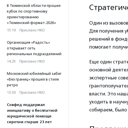
Стратегич
В Тюменской области прошел
кубок по спортивному
ориентированию
Один из вызовов
«Тюменский формат-2026»
Для получения 
15:19
·
Прислано НКО
решений в фонде
Организация «Радость»
помогает получ
открывает сеть
региональных подразделений
Еще один страт
14:25
·
Прислано НКО
основной деяте
Московский юбилейный забег
экспертные сове
«Без границ» прошел в стиле
грантополучател
ретро
13:30
·
Прислано НКО
власти. Это наш
уходить в научн
Совфед поддержал
собираем, было
инициативу о бесплатной
юридической помощи
сиротам старше 23 лет