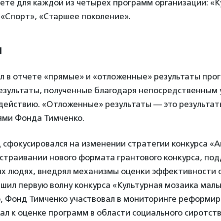
ете для каждой из четырех программ организации: «К
 «Спорт», «Старшее поколение».
ы
л в отчете «прямые» и «отложенные» результаты про
езультаты, полученные благодаря непосредственным 
здействию. «Отложенные» результаты — это результат
ями Фонда Тимченко.
д сфокусировался на изменении стратегии конкурса «
ыстраивании нового формата грантового конкурса, п
ых людях, внедрял механизмы оценки эффективности 
шил первую волну конкурса «Культурная мозаика малы
о, Фонд Тимченко участвовал в мониторинге реформи
ал к оценке программ в области социального сиротст