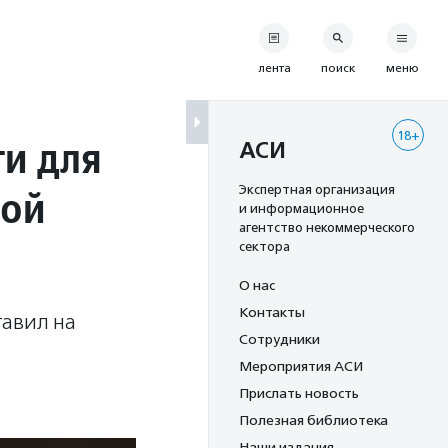
лента
поиск
меню
18+
ти для
АСИ
вой
Экспертная организация
и информационное
агентство некоммерческого
сектора
О нас
Контакты
тавил на
Сотрудники
Мероприятия АСИ
Прислать новость
Полезная библиотека
Наши издания