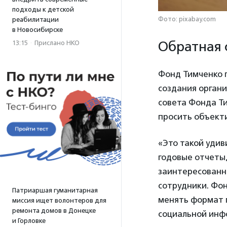
подходы к детской
Фото: pixabay.com
реабилитации
в Новосибирске
Обратная 
13:15
·
Прислано НКО
Фонд Тимченко 
создания органи
совета Фонда Т
просить объект
«Это такой удив
годовые отчеты,
заинтересованны
сотрудники. Фон
Патриаршая гуманитарная
менять формат 
миссия ищет волонтеров для
ремонта домов в Донецке
социальной инф
и Горловке