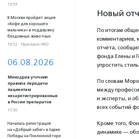
12:59
Новый отч
В Москве пройдет акция
«Кофе для хорошего
По итогам общес
мальчика» в поддержку
бездомных животных
комментариев, к
10:52
·
Прислано НКО
отчета, сообщи
фонда Елены и Г
06.08.2026
упростить стиль
Минздрав уточнил
По словам Моро
правила передачи
между професси
пациентам
незарегистрированных
и эксперты, и о
в России препаратов
всех событий ф
17:30
Кроме того, Фон
Началась регистрация
на «Добрый забег» в парке
динамике — обоз
Победы на Поклонной горе