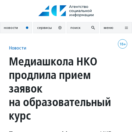
Перейти
к
содержанию
новости
сервисы
поиск
меню
18+
Новости
Медиашкола НКО
продлила прием
заявок
на образовательный
курс