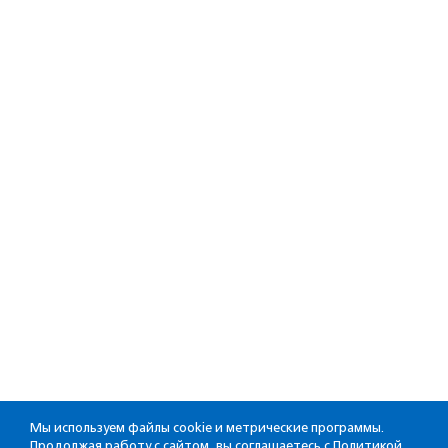
Мы используем файлы cookie и метрические программы.
Продолжая работу с сайтом, вы соглашаетесь с
Политикой