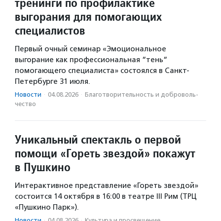
тренинги по профилактике
выгорания для помогающих
специалистов
Первый очный семинар «Эмоциональное
выгорание как профессиональная “тень“
помогающего специалиста» состоялся в Санкт-
Петербурге 31 июля.
Новости
·
04.08.2026
·
Благотвори­тель­ность и доброволь­
чест­во
Уникальный спектакль о первой
помощи «Гореть звездой» покажут
в Пушкино
Интерактивное представление «Гореть звездой»
состоится 14 октября в 16:00 в театре III Рим (ТРЦ
«Пушкино Парк»).
Новости
·
04.08.2026
·
Культура и просвещение