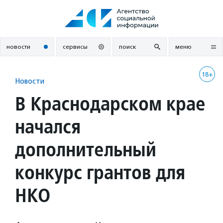
Перейти
к
содержанию
новости
сервисы
поиск
меню
18+
Новости
В Краснодарском крае
начался
дополнительный
конкурс грантов для
НКО