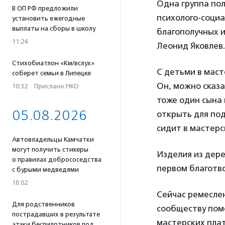
Одна группа пол
В ОП РФ предложили
психолого-социа
установить ежегодные
выплаты на сборы в школу
благополучных 
11:24
Леонид Яковлев.
Стихобиатлон «Км/вслух»
С детьми в маст
соберет семьи в Липецке
Он, можно сказа
10:32
·
Прислано НКО
тоже один сына 
05.08.2026
открыть для под
сидит в мастерс
Автовладельцы Камчатки
могут получить стикеры
Изделия из дере
о правилах добрососедства
первом благотв
с бурыми медведями
18:02
Сейчас ремесле
Для родственников
сообществу пом
пострадавших в результате
мастерских плат
атаки беспилотников под