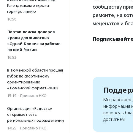
Геленджиком открыли
сообществу прих
горячую линию
ремонте, на ко
16:58
меценатов и бл
Портал поиска доноров
крови для животных
Подписывайте
«Одной Крови» заработал
по всей России
16:53
В Тюменской области прошел
кубок по спортивному
ориентированию
Поддерж
«Тюменский формат-2026»
15:19
·
Прислано НКО
Мы работаем, 
информация и
Организация «Радость»
вопросу в бла
открывает сеть
достигнем
региональных подразделений
14:25
·
Прислано НКО