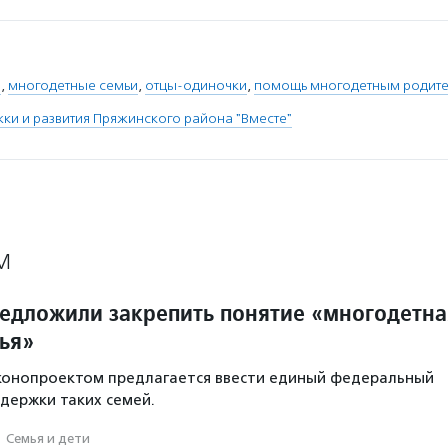
ы
,
многодетные семьи
,
отцы-одиночки
,
помощь многодетным родит
и и развития Пряжинского района "Вместе"
М
редложили закрепить понятие «многодетна
ья»
аконопроектом предлагается ввести единый федеральный
держки таких семей.
·
Семья и дети