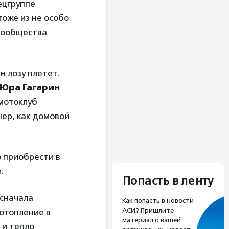
ецгруппе
тоже из не особо
 сообщества
ен
лозу плетет.
Юра Гагарин
 мотоклуб
нер, как домовой
о приобрести в
.
Попасть в ленту
 сначала
Как попасть в новости
АСИ? Пришлите
 отопление в
материал о вашей
 и тепло