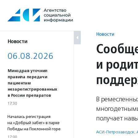
Перейти
к
содержанию
Новости
Новости
Сообще
06.08.2026
и роди
Минздрав уточнил
поддер
правила передачи
пациентам
незарегистрированных
в России препаратов
В ремесленных
17:30
многодетными
Началась регистрация
получает навы
на «Добрый забег» в парке
Победы на Поклонной горе
АСИ-Петрозаводск
,
17:00