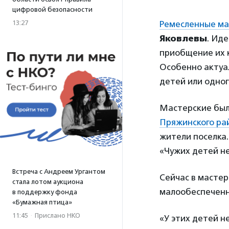
цифровой безопасности
13:27
Ремесленные ма
Яковлевы
. Ид
приобщение их 
Особенно актуал
детей или одно
Мастерские был
Пряжинского ра
жители поселка.
«Чужих детей н
Встреча с Андреем Ургантом
Сейчас в мастер
стала лотом аукциона
малообеспеченн
в поддержку фонда
«Бумажная птица»
11:45
·
Прислано НКО
«У этих детей н