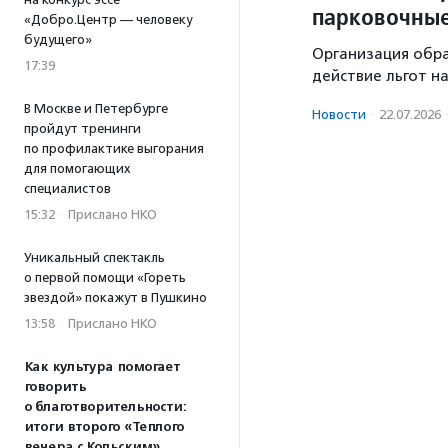
парковочные
«Добро.Центр — человеку
будущего»
Организация обра
17:39
действие льгот н
В Москве и Петербурге
Новости
·
22.07.2026
пройдут тренинги
по профилактике выгорания
для помогающих
специалистов
15:32
·
Прислано НКО
Уникальный спектакль
о первой помощи «Гореть
звездой» покажут в Пушкино
13:58
·
Прислано НКО
Как культура помогает
говорить
о благотворительности:
итоги второго «Теплого
вечера с Кольским»