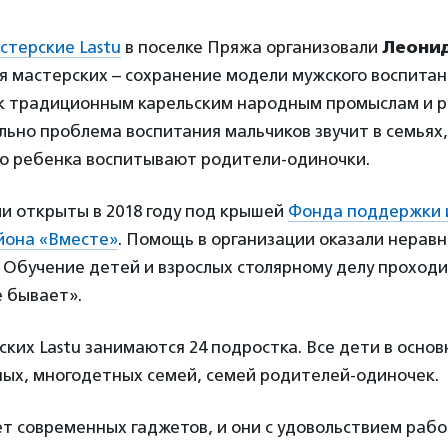
стерские Lastu
в поселке Пряжа организовали
Леони
ея мастерских – сохранение модели мужского воспитан
к традиционным карельским народным промыслам и р
ьно проблема воспитания мальчиков звучит в семьях,
го ребенка воспитывают родители-одиночки.
и открыты в 2018 году под крышей
Фонда поддержки 
йона «Вместе»
. Помощь в организации оказали нерав
 Обучение детей и взрослых столярному делу проходи
е бывает».
ских Lastu занимаются 24 подростка. Все дети в основ
ых, многодетных семей, семей родителей-одиночек.
ет современных гаджетов, и они с удовольствием раб