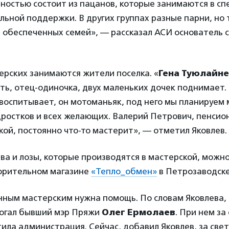
ностью состоит из пацанов, которые занимаются в сп
льной поддержки. В других группах разные парни, но 
и обеспеченных семей», — рассказал АСИ основатель
ерских занимаются жители поселка. «
Гена Туюлайн
ть, отец-одиночка, двух маленьких дочек поднимает.
воспитывает, он мотоманьяк, под него мы планируем
ростков и всех желающих. Валерий Петрович, пенсио
кой, постоянно что-то мастерит», — отметил Яковлев.
ва и лозы, которые производятся в мастерской, можн
орительном магазине
«Тепло_обмен»
в Петрозаводске
нным мастерским нужна помощь. По словам Яковлева,
огал бывший мэр Пряжи
Олег Ермолаев
. При нем за
ила администрация. Сейчас, добавил Яковлев, за свет