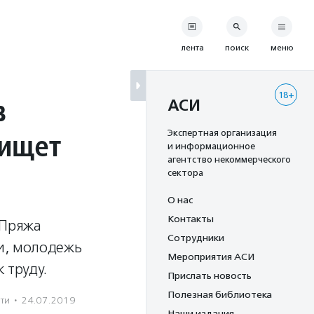
лента
поиск
меню
18+
в
АСИ
 ищет
Экспертная организация
и информационное
агентство некоммерческого
сектора
О нас
Контакты
 Пряжа
Сотрудники
и, молодежь
Мероприятия АСИ
 труду.
Прислать новость
Полезная библиотека
ети
·
24.07.2019
Наши издания