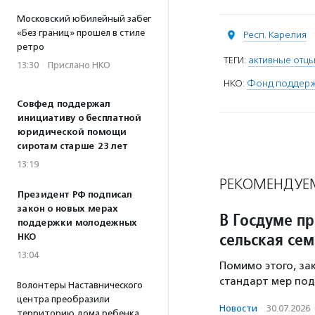
Московский юбилейный забег
«Без границ» прошел в стиле
Респ. Карелия
ретро
ТЕГИ:
активные отц
13:30
·
Прислано НКО
НКО:
Фонд поддержк
Совфед поддержал
инициативу о бесплатной
юридической помощи
сиротам старше 23 лет
13:19
РЕКОМЕНДУЕ
Президент РФ подписал
закон о новых мерах
В Госдуме п
поддержки молодежных
сельская сем
НКО
13:04
Помимо этого, з
стандарт мер под
Волонтеры Наставнического
центра преобразили
Новости
·
30.07.2026
территорию дома ребенка