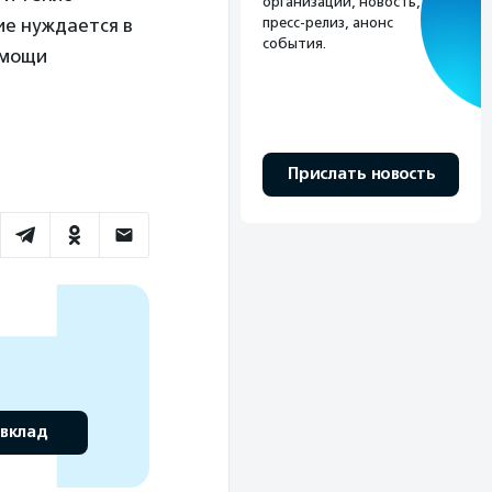
организации, новость,
пресс-релиз, анонс
ие нуждается в
события.
омощи
Прислать новость
 вклад