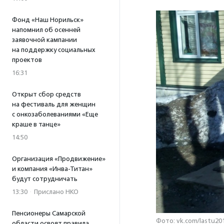
Фонд «Наш Норильск»
напомнил об осенней
заявочной кампании
на поддержку социальных
проектов
16:31
Открыт сбор средств
на фестиваль для женщин
с онкозаболеваниями «Еще
краше в танце»
14:50
Организация «Продвижение»
и компания «Инва-Титан»
будут сотрудничать
13:30
·
Прислано НКО
Пенсионеры Самарской
Фото: vk.com/lastu20
области освоят правила