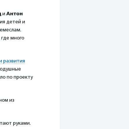
д
и
Антон
ия детей и
емеслам.
 где много
и развития
нодушные
ло по проекту
ном из
отают руками.