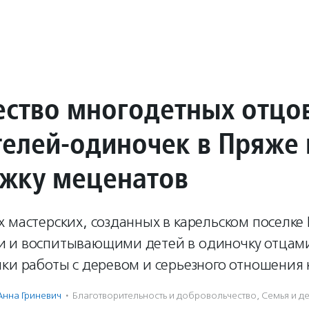
ство многодетных отцо
телей-одиночек в Пряже
жку меценатов
 мастерских, созданных в карельском поселке
 и воспитывающими детей в одиночку отцам
ки работы с деревом и серьезного отношения к
Анна Гриневич
·
Благотвори­тель­ность и доброволь­чест­во
,
Семья и д