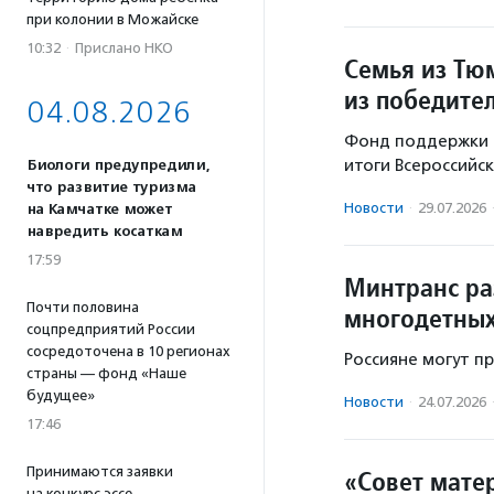
при колонии в Можайске
10:32
·
Прислано НКО
Семья из Тю
из победите
04.08.2026
Фонд поддержки д
итоги Всероссийск
Биологи предупредили,
что развитие туризма
Новости
·
29.07.2026
на Камчатке может
навредить косаткам
17:59
Минтранс ра
Почти половина
многодетных
соцпредприятий России
сосредоточена в 10 регионах
Россияне могут пр
страны — фонд «Наше
будущее»
Новости
·
24.07.2026
17:46
Принимаются заявки
«Совет мате
на конкурс эссе