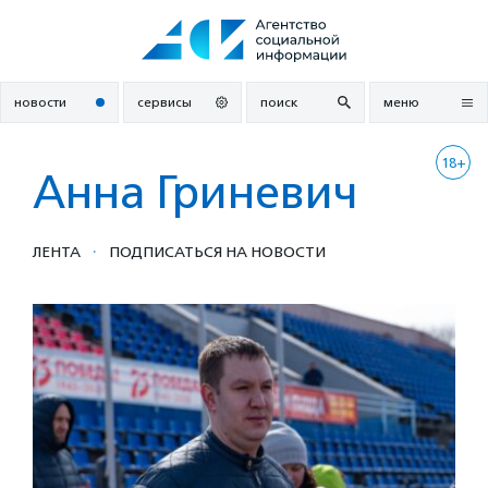
Перейти
к
содержанию
новости
сервисы
поиск
меню
18+
Анна Гриневич
·
ЛЕНТА
ПОДПИСАТЬСЯ НА НОВОСТИ