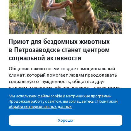
Приют для бездомных животных
в Петрозаводске станет центром
социальной активности
Общение с животными создает эмоциональный
климат, который помогает людям преодолевать
социальную отчужденность, общаться друг
с другом и находить общие интересы, независимо
от возраста, социального положения и убеждений.
Мы используем файлы cookie и метрические программы.
Такова…
Продолжая работу с сайтом, вы соглашаетесь с
Политикой
обработки персональных данных
Новости
·
06.08.2020
·
Респ. Карелия
Хорошо