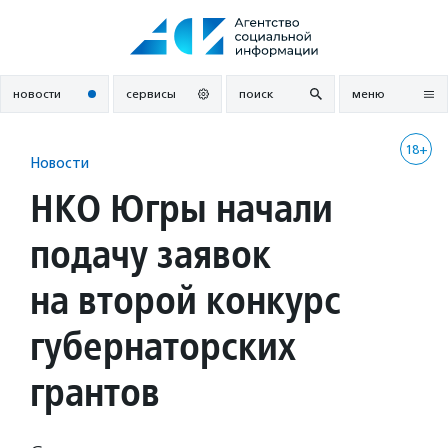
Перейти
к
содержанию
новости
сервисы
поиск
меню
18+
Новости
НКО Югры начали
подачу заявок
на второй конкурс
губернаторских
грантов