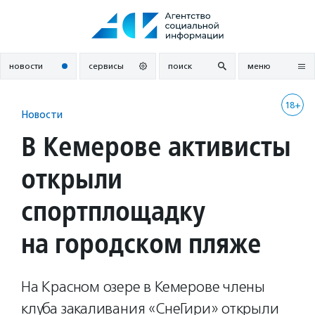
Перейти
к
содержанию
новости
сервисы
поиск
меню
18+
Новости
В Кемерове активисты
открыли
спортплощадку
на городском пляже
На Красном озере в Кемерове члены
клуба закаливания «СнеГири» открыли