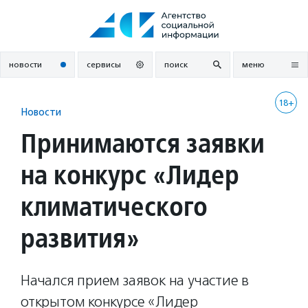
Перейти
к
содержанию
новости
сервисы
поиск
меню
18+
Новости
Принимаются заявки
на конкурс «Лидер
климатического
развития»
Начался прием заявок на участие в
открытом конкурсе «Лидер