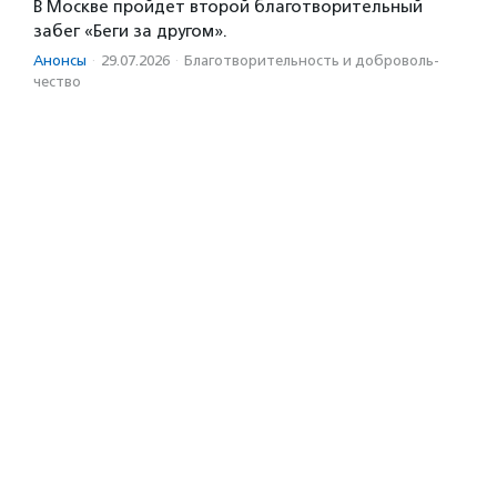
В Москве пройдет второй благотворительный
забег «Беги за другом».
Анонсы
·
29.07.2026
·
Благотвори­тель­ность и доброволь­
чест­во