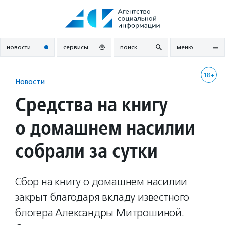
Перейти
к
содержанию
новости
сервисы
поиск
меню
18+
Новости
Средства на книгу
о домашнем насилии
собрали за сутки
Сбор на книгу о домашнем насилии
закрыт благодаря вкладу известного
блогера Александры Митрошиной.