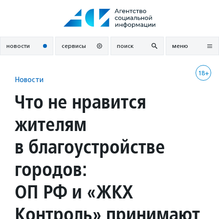
Перейти
к
содержанию
новости
сервисы
поиск
меню
18+
Новости
Что не нравится
жителям
в благоустройстве
городов:
ОП РФ и «ЖКХ
Контроль» принимают