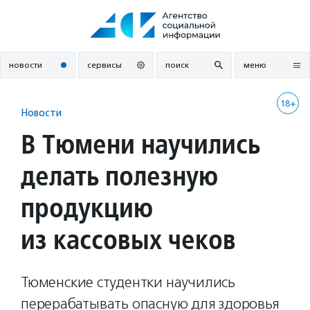
Перейти
к
содержанию
новости
сервисы
поиск
меню
18+
Новости
В Тюмени научились
делать полезную
продукцию
из кассовых чеков
Тюменские студентки научились
перерабатывать опасную для здоровья