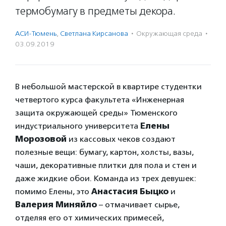
термобумагу в предметы декора.
АСИ-Тюмень
,
Светлана Кирсанова
·
Окружающая среда
·
03.09.2019
В небольшой мастерской в квартире студентки
четвертого курса факультета «Инженерная
защита окружающей среды» Тюменского
индустриального университета
Елены
Морозовой
из кассовых чеков создают
полезные вещи: бумагу, картон, холсты, вазы,
чаши, декоративные плитки для пола и стен и
даже жидкие обои. Команда из трех девушек:
помимо Елены, это
Анастасия Быцко
и
Валерия Миняйло
– отмачивает сырье,
отделяя его от химических примесей,