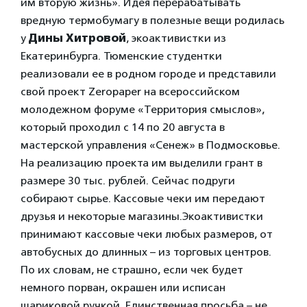
им вторую жизнь».
Идея перерабатывать
вредную термобумагу в полезные вещи родилась
у
Дины Хитровой
, экоактивистки из
Екатеринбурга. Тюменские студентки
реализовали ее в родном городе и представили
свой проект Zeropaper на всероссийском
молодежном форуме «Территория смыслов»,
который проходил с 14 по 20 августа в
мастерской управления «Сенеж» в Подмосковье.
На реализацию проекта им выделили грант в
размере 30 тыс. рублей. Сейчас подруги
собирают сырье. Кассовые чеки им передают
друзья и некоторые магазины.
Экоактивистки
принимают кассовые чеки любых размеров, от
автобусных до длинных – из торговых центров.
По их словам, не страшно, если чек будет
немного порван, окрашен или исписан
шариковой ручкой. Единственная просьба – не