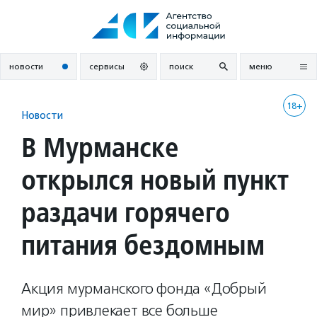
Перейти
к
содержанию
новости
сервисы
поиск
меню
18+
Новости
В Мурманске
открылся новый пункт
раздачи горячего
питания бездомным
Акция мурманского фонда «Добрый
мир» привлекает все больше