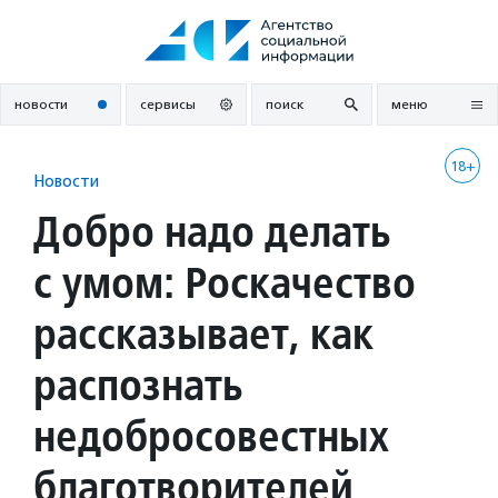
Перейти
к
содержанию
новости
сервисы
поиск
меню
18+
Новости
Добро надо делать
с умом: Роскачество
рассказывает, как
распознать
недобросовестных
благотворителей