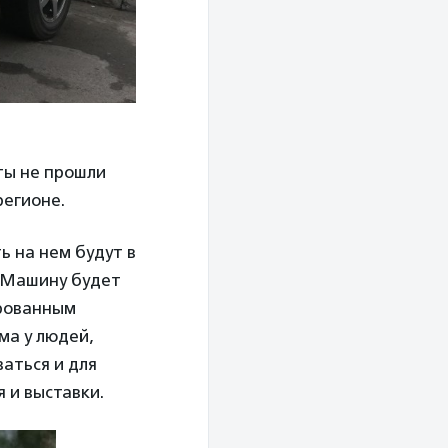
ты не прошли
регионе.
ь на нем будут в
. Машину будет
ированным
ма у людей,
аться и для
 и выставки.