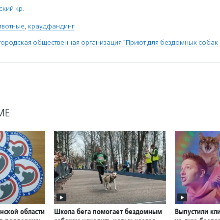
ский кр.
ивотные
,
краудфандинг
городская общественная организация "Приют для бездомных собак 
МЕ
нской области
Школа бега помогает бездомным
Выпустили кл