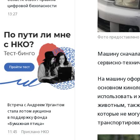
цифровой безопасности
13:27
Фото предоставлено
Машину сначала 
сервисно-технич
На машину оформ
основном кинол
использовать и 
животным, такж
Встреча с Андреем Ургантом
стала лотом аукциона
которые не могу
в поддержку фонда
транспортировки
«Бумажная птица»
11:45
·
Прислано НКО