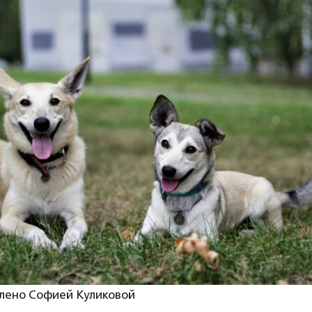
лено Софией Куликовой