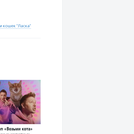
и кошек "Ласка"
ип «Возьми кота»