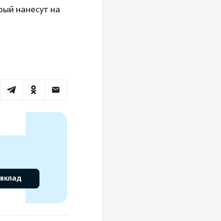
орый нанесут на
 вклад