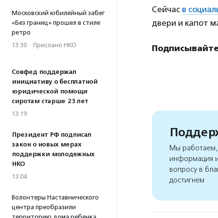
Сейчас
в социал
Московский юбилейный забег
двери и капот 
«Без границ» прошел в стиле
ретро
13:30
·
Прислано НКО
Подписывайтес
Совфед поддержал
инициативу о бесплатной
юридической помощи
сиротам старше 23 лет
13:19
Поддерж
Президент РФ подписал
закон о новых мерах
Мы работаем, 
поддержки молодежных
информация и
НКО
вопросу в бла
13:04
достигнем
Волонтеры Наставнического
центра преобразили
территорию дома ребенка