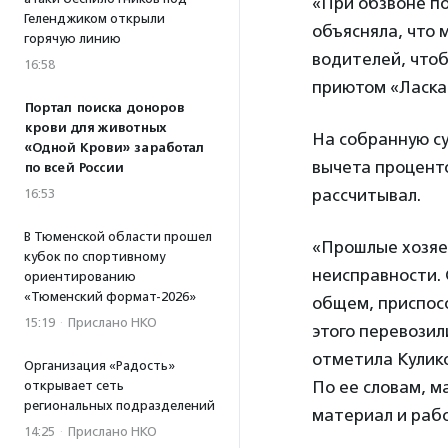
«При обзвоне по
Геленджиком открыли
объясняла, что 
горячую линию
водителей, что
16:58
приютом «Ласк
Портал поиска доноров
крови для животных
На собранную су
«Одной Крови» заработал
вычета процент
по всей России
рассчитывал.
16:53
В Тюменской области прошел
«Прошлые хозяе
кубок по спортивному
неисправности. 
ориентированию
«Тюменский формат-2026»
общем, приспосо
15:19
·
Прислано НКО
этого перевозил
отметила Кулик
Организация «Радость»
По ее словам, м
открывает сеть
региональных подразделений
материал и рабо
14:25
·
Прислано НКО