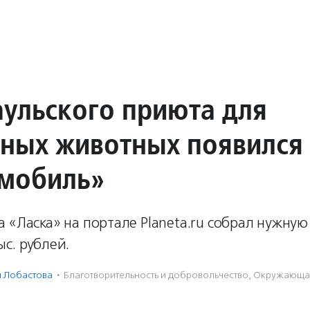
аульского приюта для
ных животных появился
мобиль»
 «Ласка» на портале Planeta.ru собрал нужную
с. рублей.
 Лобастова
·
Благотвори­тель­ность и доброволь­чест­во
,
Окружающая