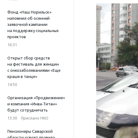
Фонд «Наш Норильск»
напомнил об осенней
заявочной кампании
на поддержку социальных
проектов
16:31
Открыт сбор средств
на фестиваль для женщин
с онкозаболеваниями «Еще
краше в танце»
14:50
Организация «Продвижение»
и компания «Инва-Титан»
будут сотрудничать
13:30
·
Прислано НКО
Пенсионеры Самарской
области освоят правила