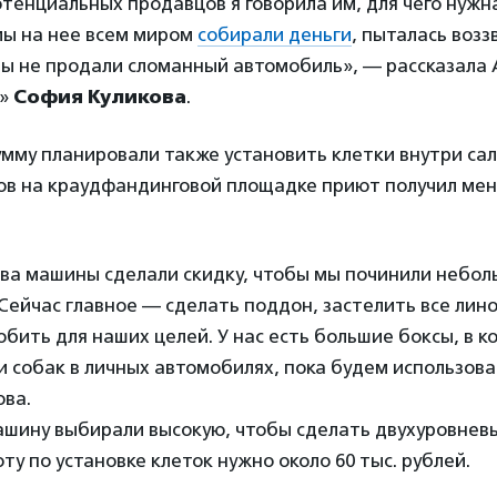
тенциальных продавцов я говорила им, для чего нужн
мы на нее всем миром
собирали деньги
, пыталась возз
бы не продали сломанный автомобиль», — рассказала
а»
София Куликова
.
мму планировали также установить клетки внутри сал
ов на краудфандинговой площадке приют получил мен
ва машины сделали скидку, чтобы мы починили небол
Сейчас главное — сделать поддон, застелить все лин
бить для наших целей. У нас есть большие боксы, в к
и собак в личных автомобилях, пока будем использова
ова.
ашину выбирали высокую, чтобы сделать двухуровневы
ту по установке клеток нужно около 60 тыс. рублей.