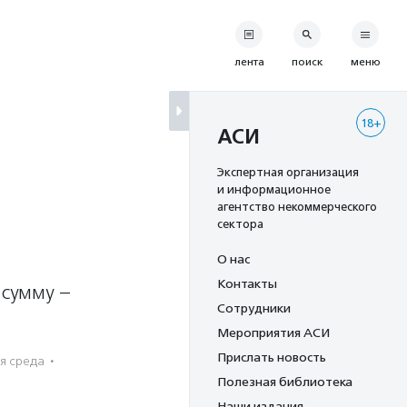
лента
поиск
меню
18+
АСИ
Экспертная организация
и информационное
агентство некоммерческого
сектора
О нас
Контакты
 сумму –
Сотрудники
Мероприятия АСИ
Прислать новость
 среда
·
Полезная библиотека
Наши издания