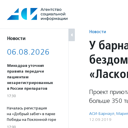
Перейти
к
содержанию
Новости
Новости
У барн
06.08.2026
бездом
Минздрав уточнил
«Ласко
правила передачи
пациентам
незарегистрированных
в России препаратов
Проект приюта
17:30
больше 350 ты
Началась регистрация
АСИ-Барнаул
,
Мария
на «Добрый забег» в парке
12.09.2019
Победы на Поклонной горе
17:00