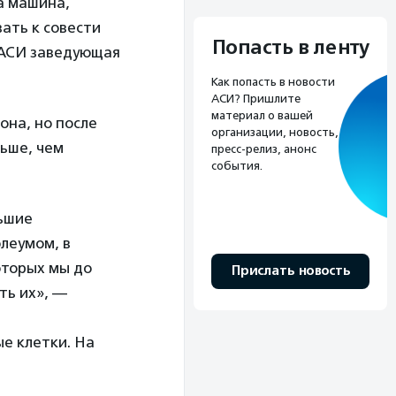
а машина,
вать к совести
Попасть в ленту
 АСИ заведующая
Как попасть в новости
АСИ? Пришлите
материал о вашей
она, но после
организации, новость,
ьше, чем
пресс-релиз, анонс
события.
ьшие
олеумом, в
оторых мы до
Прислать новость
ть их», —
е клетки. На