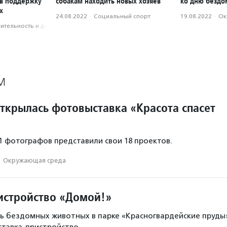
 в поддержку
собакам находить новых хозяев
ко дню бездо
х
24.08.2022
·
Социальный спорт
19.08.2022
·
Ок
­тель­ность и доброволь­чест­во
М
открылась фотовыставка «Красота спасет
11 фотографов представили свои 18 проектов.
·
Окружающая среда
истройство «Домой!»
ь бездомных животных в парке «Красногвардейские пруды