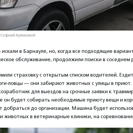
 Софией Куликовой
искали в Барнауле, но, когда все подходящие вариан
еское обслуживание, продолжили поиски в соседнем 
или страховку с открытым списком водителей. Ездит
оги-ловцы — они забирают животных с улицы в приют
хозработник для выездов на срочные заявки к травм
е он будет собирать необходимые приюту вещи и кор
т добраться до организации. Машина будет использов
 животных в ветеринарные клиники, на соревнования