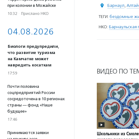
Барнаул
,
Алтай
при колонии в Можайске
10:32
·
Прислано НКО
ТЕГИ:
бездомные ж
НКО:
Барнаульская 
04.08.2026
Биологи предупредили,
что развитие туризма
на Камчатке может
навредить косаткам
ВИДЕО ПО ТЕ
17:59
Почти половина
соцпредприятий России
сосредоточена в 10 регионах
страны — фонд «Наше
будущее»
17:46
Принимаются заявки
Школьники из Смоле
на конкурс эссе