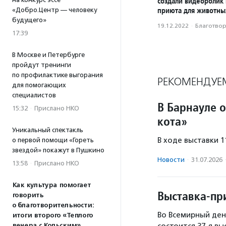
создали видеоролик
приюта для животны
«Добро.Центр — человеку
будущего»
19.12.2022
·
Благотвори
17:39
В Москве и Петербурге
пройдут тренинги
по профилактике выгорания
РЕКОМЕНДУЕ
для помогающих
специалистов
В Барнауле 
15:32
·
Прислано НКО
кота»
Уникальный спектакль
В ходе выставки 
о первой помощи «Гореть
звездой» покажут в Пушкино
Новости
·
31.07.2026
13:58
·
Прислано НКО
Как культура помогает
Выставка-пр
говорить
о благотворительности:
Во Всемирный ден
итоги второго «Теплого
вечера с Кольским»