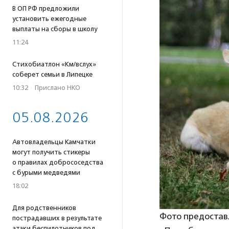
В ОП РФ предложили
установить ежегодные
выплаты на сборы в школу
11:24
Стихобиатлон «Км/вслух»
соберет семьи в Липецке
10:32
·
Прислано НКО
05.08.2026
Автовладельцы Камчатки
могут получить стикеры
о правилах добрососедства
с бурыми медведями
18:02
Для родственников
Фото предостав
пострадавших в результате
атаки беспилотников под