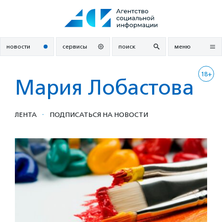
Перейти
к
содержанию
новости
сервисы
поиск
меню
18+
Мария Лобастова
·
ЛЕНТА
ПОДПИСАТЬСЯ НА НОВОСТИ