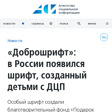
Перейти
к
содержанию
новости
сервисы
поиск
меню
18+
Новости
«Доброшрифт»:
в России появился
шрифт, созданный
детьми с ДЦП
Особый шрифт создали
благотворительный фонд «Подарок