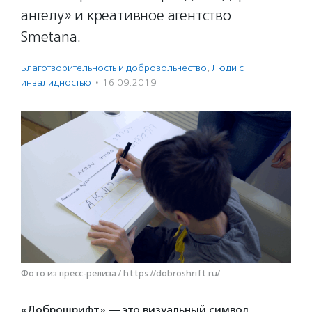
ангелу» и креативное агентство
Smetana.
Благотвори­тель­ность и доброволь­чест­во
,
Люди с
инвалидностью
·
16.09.2019
Фото из пресс-релиза / https://dobroshrift.ru/
«Доброшрифт» — это визуальный символ