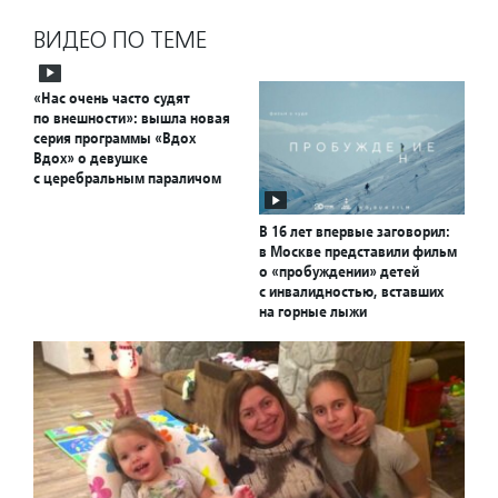
ВИДЕО ПО ТЕМЕ
«Нас очень часто судят
по внешности»: вышла новая
серия программы «Вдох
Вдох» о девушке
с церебральным параличом
В 16 лет впервые заговорил:
в Москве представили фильм
о «пробуждении» детей
с инвалидностью, вставших
на горные лыжи