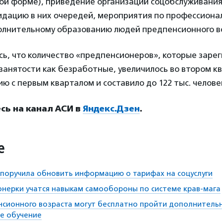
ой форме), приведение организаций соцобслуживани
видацию в них очередей, мероприятия по профессиона
олнительному образованию людей предпенсионного в
ь, что количество «предпенсионеров», которые зарег
занятости как безработные, увеличилось во втором к
ию с первым кварталом и составило до 122 тыс. челове
ь на канал АСИ в
Яндекс.Дзен
.
е
 поручила обновить информацию о тарифах на соцуслуги
нерки учатся навыкам самообороны по системе крав-мага
нсионного возраста могут бесплатно пройти дополнитель
е обучение