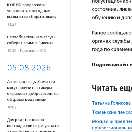
полустационарн
В ОП РФ предложили
состояние, лик
установить ежегодные
выплаты на сборы в школу
обучению и доп
11:24
Ранее сообщалос
Стихобиатлон «Км/вслух»
органах службы 
соберет семьи в Липецке
года по сравнен
10:32
·
Прислано НКО
Подписывайтес
05.08.2026
Автовладельцы Камчатки
Читать ещ
могут получить стикеры
о правилах добрососедства
с бурыми медведями
Татьяна Голикова
18:02
Тюменские пенсио
Для родственников
Москвичи предпе
пострадавших в результате
профессионально
атаки беспилотников под