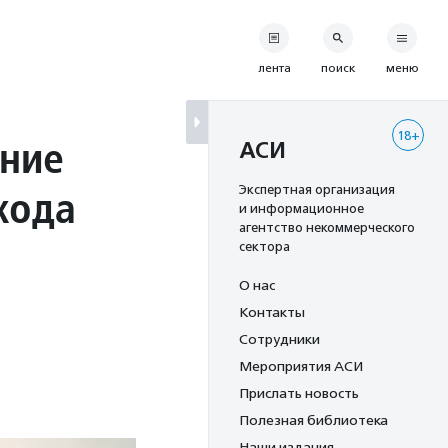
лента
поиск
меню
18+
ание
АСИ
хода
Экспертная организация
и информационное
агентство некоммерческого
сектора
О нас
Контакты
Сотрудники
Мероприятия АСИ
Прислать новость
Полезная библиотека
Наши издания