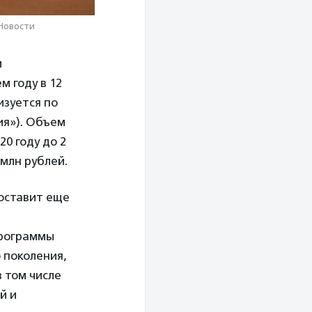
 Новости
и
 году в 12
изуется по
я»). Объем
0 году до 2
млн рублей.
оставит еще
программы
 поколения,
 том числе
й и