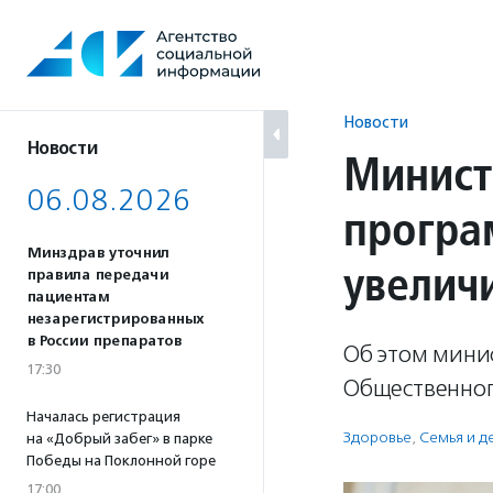
Перейти
к
содержанию
Новости
Новости
Минист
06.08.2026
програ
Минздрав уточнил
увелич
правила передачи
пациентам
незарегистрированных
в России препаратов
Об этом мини
17:30
Общественног
Началась регистрация
Здоровье
,
Семья и д
на «Добрый забег» в парке
Победы на Поклонной горе
17:00