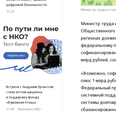
цифровой безопасности
Министр труда и соц
13:27
Министр труда 
Общественного с
регионах должен
федеральному п
софинансировани
млрд рублей, со
«Возможно, соф
плюс 1 млрд руб
Встреча с Андреем Ургантом
Федеральный пр
стала лотом аукциона
системной подд
в поддержку фонда
системы долгов
«Бумажная птица»
сбалансированн
11:45
·
Прислано НКО