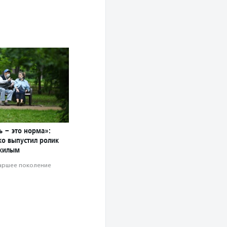
ь – это норма»:
о выпустил ролик
жилым
аршее поколение