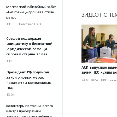
Московский юбилейный забег
«Без границ» прошел в стиле
ВИДЕО ПО ТЕ
ретро
13:30
·
Прислано НКО
Совфед поддержал
инициативу о бесплатной
юридической помощи
сиротам старше 23 лет
13:19
АСИ выпустило виде
зачем НКО нужны ан
Президент РФ подписал
закон о новых мерах
24.05.2024
·
НКО-сект
поддержки молодежных
НКО
13:04
Волонтеры Наставнического
центра преобразили
территорию дома ребенка