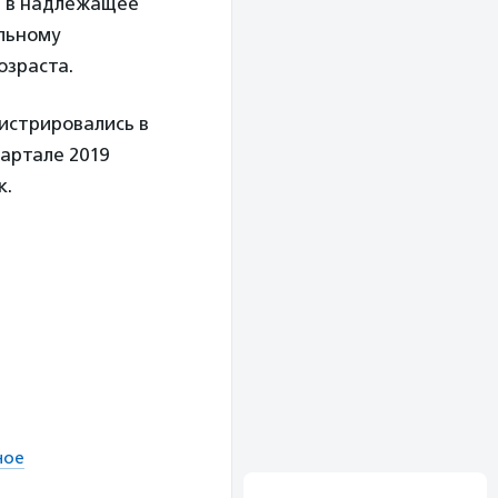
я в надлежащее
льному
озраста.
истрировались в
вартале 2019
к.
ное