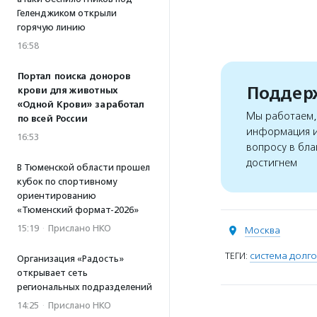
Геленджиком открыли
горячую линию
16:58
Портал поиска доноров
Поддерж
крови для животных
«Одной Крови» заработал
Мы работаем, 
по всей России
информация и
16:53
вопросу в бла
достигнем
В Тюменской области прошел
кубок по спортивному
ориентированию
«Тюменский формат-2026»
15:19
·
Прислано НКО
Москва
ТЕГИ:
система долг
Организация «Радость»
открывает сеть
региональных подразделений
14:25
·
Прислано НКО