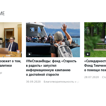
МЕ
осюжет о том,
#НеСтаканВоды: фонд «Старость
«Солидарност
алитики
в радость» запустил
Фонд Тимченк
информационную кампанию
о помощи по
ор
о достойной старости
28.07.2020
·
Ст
30.09.2020
·
Благотвори­тель­ность и доброволь­чест­во