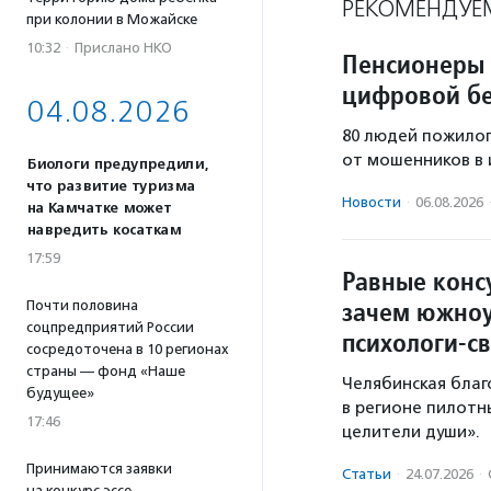
РЕКОМЕНДУЕ
при колонии в Можайске
10:32
·
Прислано НКО
Пенсионеры 
цифровой бе
04.08.2026
80 людей пожилог
от мошенников в 
Биологи предупредили,
что развитие туризма
Новости
·
06.08.2026
на Камчатке может
навредить косаткам
17:59
Равные конс
зачем южноу
Почти половина
соцпредприятий России
психологи-с
сосредоточена в 10 регионах
страны — фонд «Наше
Челябинская благ
будущее»
в регионе пилотн
17:46
целители души».
Принимаются заявки
Статьи
·
24.07.2026
·
на конкурс эссе