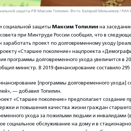
иальной защиты РФ Максим Топилин. Фото: Валерий Мельников / РИА
и социальной защиты
Максим Топилин
на заседани
овета при Минтруде России сообщил, что в следующем
 заработать проект по долговременному уходу (реал
роекту «Старшее поколение» нацпроекта «Демографи
я программы долговременного ухода увеличится в 202
общил министр. В 2019 финансирование составило 295 
инансирование [программы долговременного ухода] с
лей», — добавил Топилин.
оект «Старшее поколение» предполагает создание 
ержки и повышения качества жизни граждан старшего
ременного ухода за пожилыми людьми и инвалидами (в
ое социальное обслуживание на дому и в стационарно