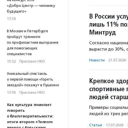
«Добро.Центр — человеку
будущего»
В России ус
17:39
лишь 11% по
Минтруд
В Москве и Петербурге
пройдут тренинги
по профилактике выгорания
Согласно национа
для помогающих
вырасти до 30%, 
специалистов
Новости
·
21.07.2026
15:32
·
Прислано НКО
Уникальный спектакль
Крепкое здо
о первой помощи «Гореть
звездой» покажут в Пушкино
спортивные 
13:58
·
Прислано НКО
людей старш
Как культура помогает
Примеры социаль
говорить
людей из трех ре
о благотворительности:
итоги второго «Теплого
Статьи
·
17.07.2026
·
вечера с Кольским»