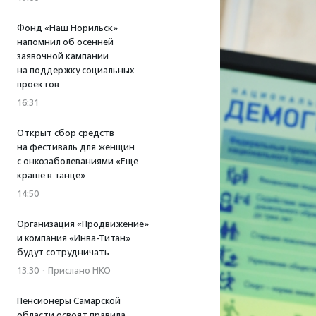
Фонд «Наш Норильск»
напомнил об осенней
заявочной кампании
на поддержку социальных
проектов
16:31
Открыт сбор средств
на фестиваль для женщин
с онкозаболеваниями «Еще
краше в танце»
14:50
Организация «Продвижение»
и компания «Инва-Титан»
будут сотрудничать
13:30
·
Прислано НКО
Пенсионеры Самарской
области освоят правила