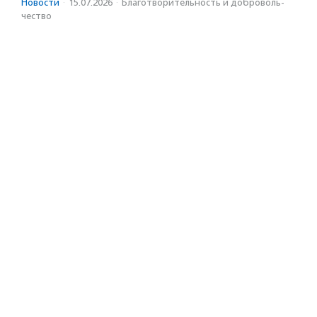
Новости
·
15.07.2026
·
Благотвори­тель­ность и доброволь­
чест­во