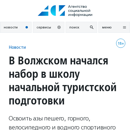
Перейти
к
содержанию
новости
сервисы
поиск
меню
18+
Новости
В Волжском начался
набор в школу
начальной туристской
подготовки
Освоить азы пешего, горного,
велосипедного и водного спортивного