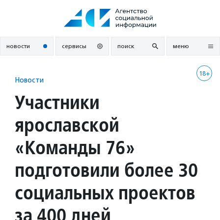
Перейти
к
содержанию
новости
сервисы
поиск
меню
18+
Новости
Участники
ярославской
«Команды 76»
подготовили более 30
социальных проектов
за 400 дней