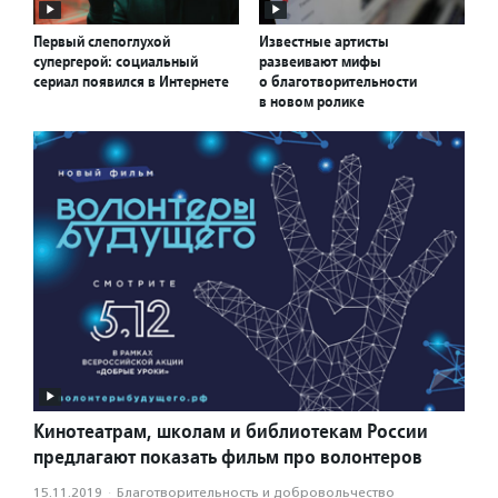
Первый слепоглухой
Известные артисты
супергерой: социальный
развеивают мифы
сериал появился в Интернете
о благотворительности
в новом ролике
Кинотеатрам, школам и библиотекам России
предлагают показать фильм про волонтеров
15.11.2019
·
Благотвори­тель­ность и доброволь­чест­во