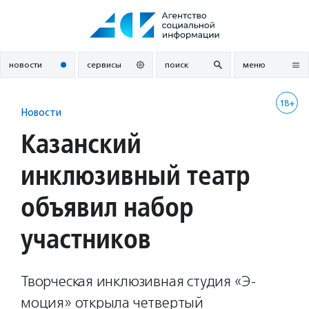
Перейти
к
содержанию
новости
сервисы
поиск
меню
18+
Новости
Казанский
инклюзивный театр
объявил набор
участников
Творческая инклюзивная студия «Э-
моция» открыла четвертый