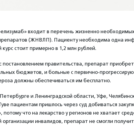
крелизумаб» входит в перечень жизненно необходимы
препаратов (ЖНВЛП). Пациенту необходима одна инфу
 курс стоит примерно в 1,2 млн рублей.
с постановлением правительства, препарат приобрет
альных бюджетов, и больные с первично-прогрессир
ероза должны обеспечиваться им бесплатно.
Петербурге и Ленинградской области, Уфе, Челябинс
Туве пациентам пришлось через суд добиваться закуп
 потому что на лекарство у регионов не хватает сре
организации инвалидов, препарат не смогли получить