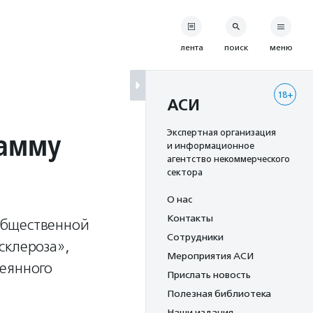
лента
поиск
меню
18+
АСИ
рамму
Экспертная организация
и информационное
агентство некоммерческого
сектора
О нас
Контакты
общественной
Сотрудники
склероза»,
Мероприятия АСИ
сеянного
Прислать новость
Полезная библиотека
Наши издания