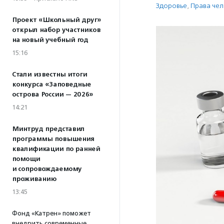
Здоровье
,
Права че
Проект «Школьный друг»
открыл набор участников
на новый учебный год
15:16
Стали известны итоги
конкурса «Заповедные
острова России — 2026»
14:21
Минтруд представил
программы повышения
квалификации по ранней
помощи
и сопровождаемому
проживанию
13:45
Фонд «Катрен» поможет
внедрить современные