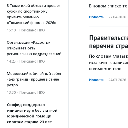
В новом списке т
В Тюменской области прошел
кубок по спортивному
Новости
·
27.04.2026
ориентированию
«Тюменский формат-2026»
15:19
·
Прислано НКО
Правительст
Организация «Радость»
перечня стр
открывает сеть
региональных подразделений
По словам главы 
14:25
·
Прислано НКО
исключить зависи
и компонентов.
Московский юбилейный забег
«Без границ» прошел в стиле
Новости
·
24.03.2026
ретро
13:30
·
Прислано НКО
Совфед поддержал
инициативу о бесплатной
юридической помощи
сиротам старше 23 лет