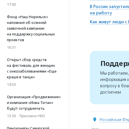
17:00
В России запусти
на работу
Фонд «Наш Норильск»
Как живут люди с
напомнил об осенней
заявочной кампании
на поддержку социальных
проектов
16:31
Открыт сбор средств
Поддерж
на фестиваль для женщин
с онкозаболеваниями «Еще
Мы работаем, 
краше в танце»
информация и
14:50
вопросу в бла
достигнем
Организация «Продвижение»
и компания «Инва-Титан»
будут сотрудничать
13:30
·
Прислано НКО
Российская Фе
Пенсионеры Самарской