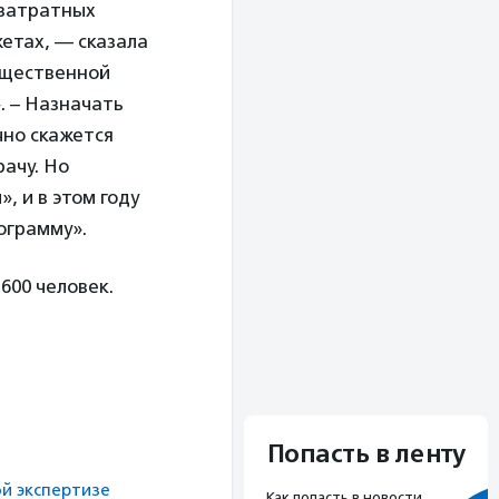
озатратных
жетах, — сказала
бщественной
. – Назначать
чно скажется
ачу. Но
, и в этом году
ограмму».
600 человек.
Попасть в ленту
й экспертизе
Как попасть в новости