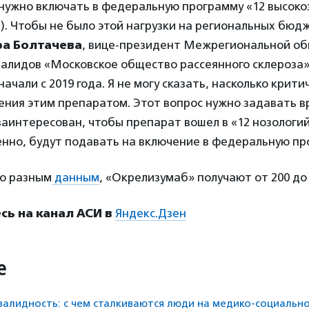
нужно включать в федеральную программу «12 высок
). Чтобы не было этой нагрузки на региональных бюд
ра Болтачева
, вице-президент Межрегиональной о
алидов «Московское общество рассеянного склероза»
ачали с 2019 года. Я не могу сказать, насколько крити
ния этим препаратом. Этот вопрос нужно задавать вр
аинтересован, чтобы препарат вошел в «12 нозологий»
енно, будут подавать на включение в федеральную пр
по разным
данным
, «Окрелизумаб» получают от 200 до 
ь на канал АСИ в
Яндекс.Дзен
е
алидность: с чем сталкиваются люди на медико-социально