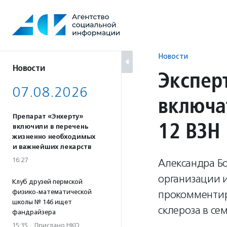
Перейти
к
содержанию
Новости
Новости
Экспер
07.08.2026
включа
Препарат «Энхерту»
12 ВЗН
включили в перечень
жизненно необходимых
и важнейших лекарств
16:27
Александра Б
организации 
Клуб друзей пермской
физико-математической
прокомментир
школы № 146 ищет
склероза в се
фандрайзера
15:35
·
Прислано НКО