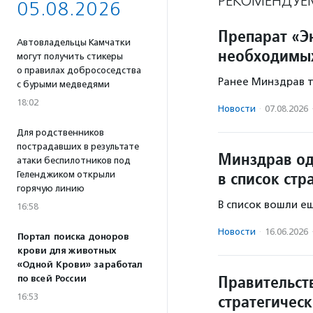
РЕКОМЕНДУЕ
05.08.2026
Препарат «Э
Автовладельцы Камчатки
необходимых
могут получить стикеры
о правилах добрососедства
Ранее Минздрав т
с бурыми медведями
18:02
Новости
·
07.08.2026
Для родственников
пострадавших в результате
Минздрав од
атаки беспилотников под
в список стр
Геленджиком открыли
горячую линию
В список вошли е
16:58
Новости
·
16.06.2026
Портал поиска доноров
крови для животных
«Одной Крови» заработал
Правительст
по всей России
стратегичес
16:53