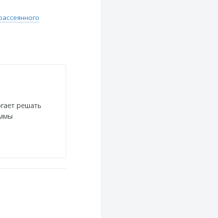
рассеянного
огает решать
аммы