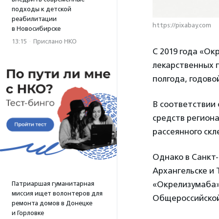
подходы к детской
реабилитации
https://pixabay.com
в Новосибирске
13:15
·
Прислано НКО
С 2019 года «О
лекарственных 
полгода, годовой
В соответствии 
средств регион
рассеянного скл
Однако в Санкт-
Архангельске и 
«Окрелизумаба»,
Патриаршая гуманитарная
миссия ищет волонтеров для
Общероссийской 
ремонта домов в Донецке
и Горловке