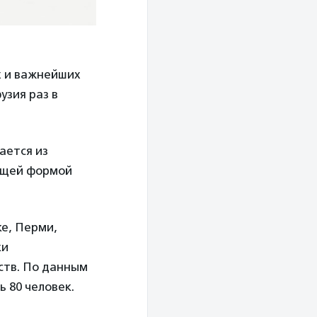
х и важнейших
зия раз в
ается из
ующей формой
ке, Перми,
ки
дств. По данным
 80 человек.