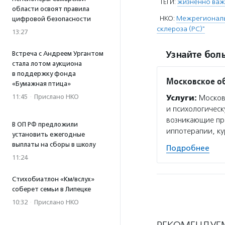
ТЕГИ:
жизненно важ
области освоят правила
НКО:
Межрегиональ
цифровой безопасности
склероза (РС)"
13:27
Узнайте боль
Встреча с Андреем Ургантом
стала лотом аукциона
в поддержку фонда
Московское об
«Бумажная птица»
11:45
·
Прислано НКО
Услуги:
Московс
и психологическ
возникающие пр
В ОП РФ предложили
иппотерапии, к
установить ежегодные
выплаты на сборы в школу
Подробнее
11:24
Стихобиатлон «Км/вслух»
соберет семьи в Липецке
10:32
·
Прислано НКО