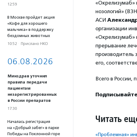
«Окрелизумаб» 
12:59
нозологий» (ВЗН
В Москве пройдет акция
АСИ
Александ
«Кофе для хорошего
организации инв
мальчика» в поддержку
бездомных животных
«Окрелизумаб» н
10:52
·
Прислано НКО
прерывание лече
производитель з
06.08.2026
его, соответств
Минздрав уточнил
Всего в России, 
правила передачи
пациентам
Подписывайтес
незарегистрированных
в России препаратов
17:30
Читать ещ
Началась регистрация
на «Добрый забег» в парке
Победы на Поклонной горе
«Проблемная» инв