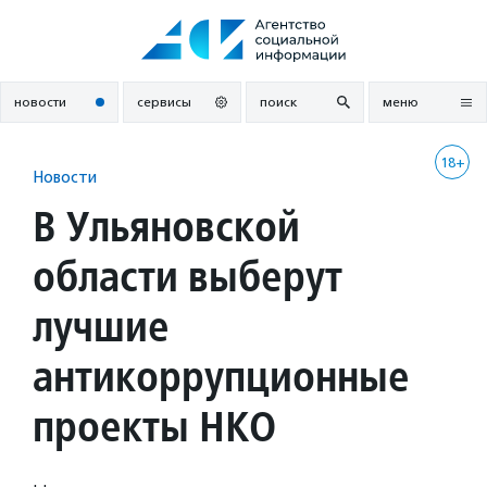
Перейти
к
содержанию
новости
сервисы
поиск
меню
18+
Новости
В Ульяновской
области выберут
лучшие
антикоррупционные
проекты НКО