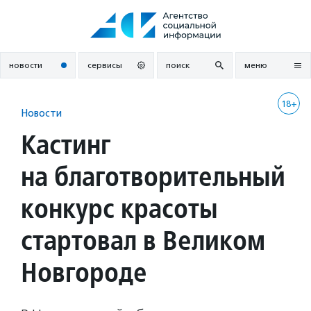
Перейти
к
содержанию
новости
сервисы
поиск
меню
18+
Новости
Кастинг
на благотворительный
конкурс красоты
стартовал в Великом
Новгороде