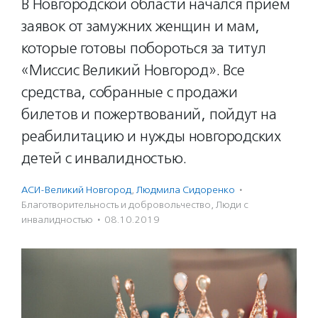
В Новгородской области начался прием
заявок от замужних женщин и мам,
которые готовы побороться за титул
«Миссис Великий Новгород». Все
средства, собранные с продажи
билетов и пожертвований, пойдут на
реабилитацию и нужды новгородских
детей с инвалидностью.
АСИ-Великий Новгород
,
Людмила Сидоренко
·
Благотвори­тель­ность и доброволь­чест­во
,
Люди с
инвалидностью
·
08.10.2019