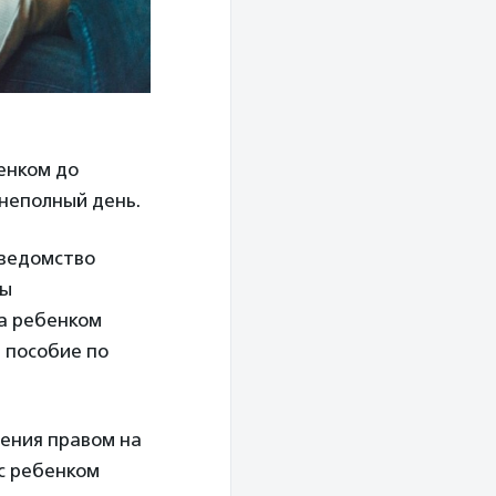
енком до
 неполный день.
 ведомство
ты
за ребенком
 пособие по
ления правом на
 с ребенком