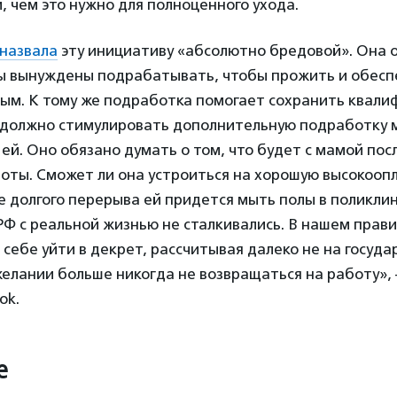
 чем это нужно для полноценного ухода.
назвала
эту инициативу «абсолютно бредовой». Она 
ы вынуждены подрабатывать, чтобы прожить и обесп
ым. К тому же подработка помогает сохранить квали
должно стимулировать дополнительную подработку м
ей. Оно обязано думать о том, что будет с мамой пос
боты. Сможет ли она устроиться на хорошую высокоо
е долгого перерыва ей придется мыть полы в поликлин
РФ с реальной жизнью не сталкивались. В нашем прав
 себе уйти в декрет, рассчитывая далеко не на госуд
желании больше никогда не возвращаться на работу»
ok.
е