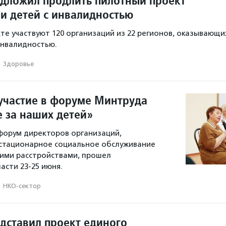
дложил продлить пилотный проект
и детей с инвалидностью
те участвуют 120 организаций из 22 регионов, оказывающи
инвалидностью.
·
Здоровье
участие в форуме Минтруда
е за наших детей»
 форум директоров организаций,
стационарное социальное обслуживание
кими расстройствами, прошел
асти 23-25 июня.
·
НКО-сектор
дставил проект единого