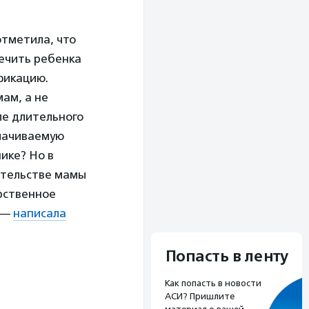
отметила, что
ечить ребенка
фикацию.
ам, а не
ле длительного
плачиваемую
ике? Но в
ительстве мамы
арственное
, —
написала
Попасть в ленту
Как попасть в новости
АСИ? Пришлите