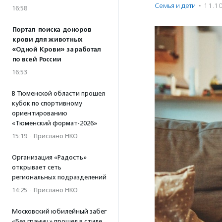
Семья и дети
·
11.1
16:58
Портал поиска доноров
крови для животных
«Одной Крови» заработал
по всей России
16:53
В Тюменской области прошел
кубок по спортивному
ориентированию
«Тюменский формат-2026»
15:19
·
Прислано НКО
Организация «Радость»
открывает сеть
региональных подразделений
14:25
·
Прислано НКО
Московский юбилейный забег
«Без границ» прошел в стиле