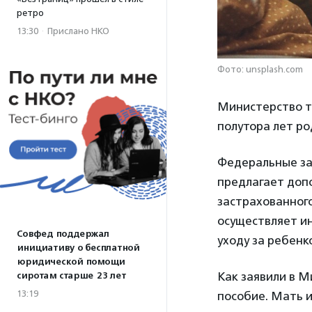
ретро
13:30
·
Прислано НКО
Фото: unsplash.com
Министерство 
полутора лет ро
Федеральные за
предлагает допо
застрахованного
осуществляет ин
Совфед поддержал
уходу за ребенк
инициативу о бесплатной
юридической помощи
Как заявили в 
сиротам старше 23 лет
13:19
пособие. Мать и