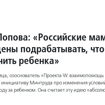
Попова: «Российские ма
ены подрабатывать, чт
чить ребенка»
ца, сооснователь «Проекта W: взаимопомощь
 инициативу Минтруда про изменения услови
оду за ребенком. Она считает эту идею «абсол