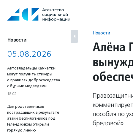
Перейти
к
содержанию
Новости
Новости
Алёна 
05.08.2026
вынужд
Автовладельцы Камчатки
обеспе
могут получить стикеры
о правилах добрососедства
с бурыми медведями
18:02
Правозащитни
комментирует
Для родственников
пострадавших в результате
пособия по ух
атаки беспилотников под
бредовой».
Геленджиком открыли
горячую линию