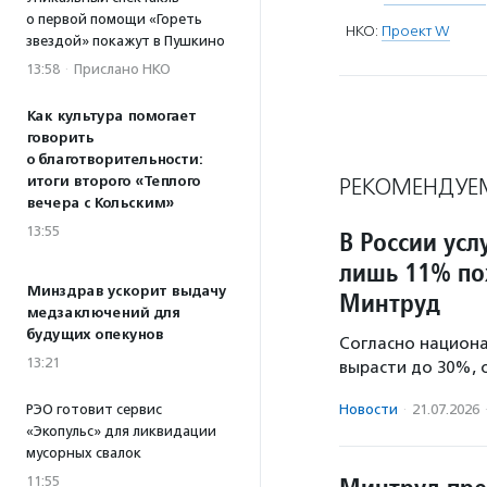
о первой помощи «Гореть
НКО:
Проект W
звездой» покажут в Пушкино
13:58
·
Прислано НКО
Как культура помогает
говорить
о благотворительности:
итоги второго «Теплого
РЕКОМЕНДУЕ
вечера с Кольским»
13:55
В России ус
лишь 11% по
Минздрав ускорит выдачу
Минтруд
медзаключений для
будущих опекунов
Согласно национа
13:21
вырасти до 30%, 
РЭО готовит сервис
Новости
·
21.07.2026
«Экопульс» для ликвидации
мусорных свалок
11:55