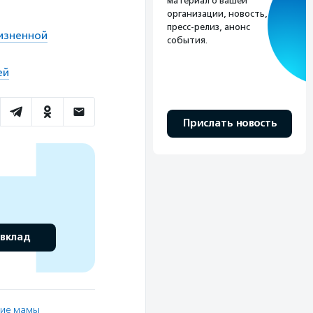
материал о вашей
организации, новость,
пресс-релиз, анонс
жизненной
события.
ей
Прислать новость
 вклад
ие мамы