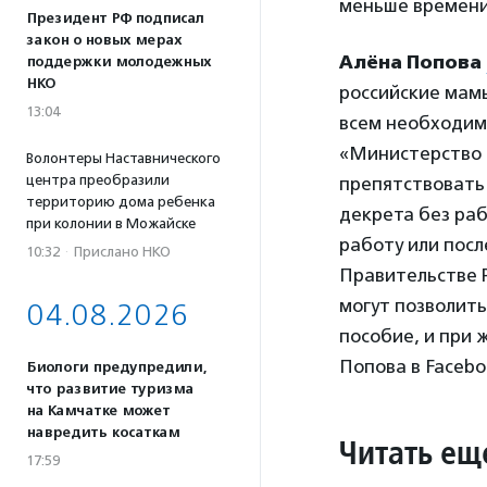
меньше времени,
Президент РФ подписал
закон о новых мерах
Алёна
Попова
поддержки молодежных
НКО
российские мам
13:04
всем необходим
«Министерство 
Волонтеры Наставнического
центра преобразили
препятствовать 
территорию дома ребенка
декрета без ра
при колонии в Можайске
работу или посл
10:32
·
Прислано НКО
Правительстве 
могут позволить
04.08.2026
пособие, и при 
Попова в Facebo
Биологи предупредили,
что развитие туризма
на Камчатке может
навредить косаткам
Читать ещ
17:59