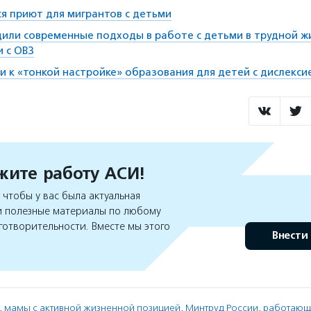
ся приют для мигрантов с детьми
дили современные подходы в работе с детьми в трудной 
и с ОВЗ
и к «тонкой настройке» образования для детей с дислекси
ите работу АСИ!
чтобы у вас была актуальная
 полезные материалы по любому
готворительности. Вместе мы этого
Внести
,
мамы с активной жизненной позицией
,
Минтруд России
,
работающ