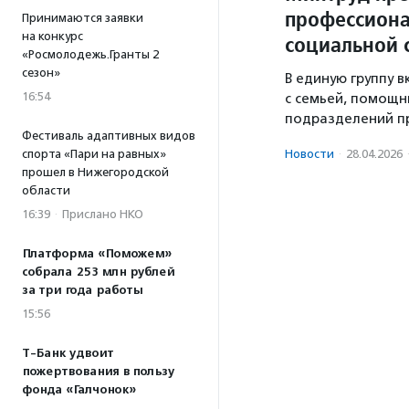
профессиона
Принимаются заявки
на конкурс
социальной
«Росмолодежь.Гранты 2
сезон»
В единую группу 
16:54
с семьей, помощн
подразделений п
Фестиваль адаптивных видов
спорта «Пари на равных»
Новости
·
28.04.2026
прошел в Нижегородской
области
16:39
·
Прислано НКО
Платформа «Поможем»
собрала 253 млн рублей
за три года работы
15:56
Т-Банк удвоит
пожертвования в пользу
фонда «Галчонок»