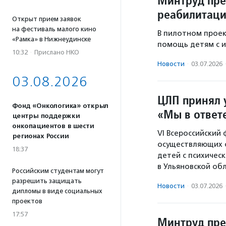
Минтруд пре
реабилитаци
Открыт прием заявок
на фестиваль малого кино
В пилотном проек
«Рамка» в Нижнеудинске
помощь детям с 
10:32
·
Прислано НКО
Новости
·
03.07.2026
03.08.2026
ЦЛП принял 
Фонд «Онкологика» открыл
«Мы в ответ
центры поддержки
онкопациентов в шести
VI Всероссийский
регионах России
осуществляющих 
18:37
детей с психичес
в Ульяновской обл
Российским студентам могут
разрешить защищать
Новости
·
03.07.2026
дипломы в виде социальных
проектов
17:57
Минтруд пре