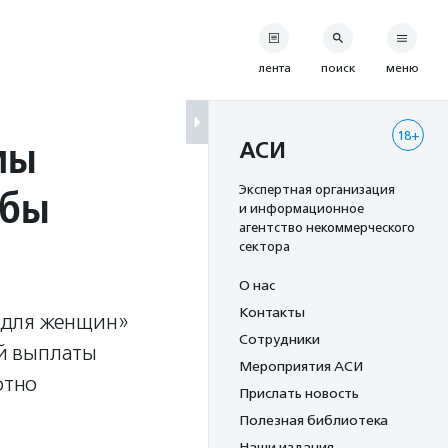
лента
поиск
меню
18+
мы
АСИ
обы
Экспертная организация
и информационное
агентство некоммерческого
сектора
О нас
Контакты
 для женщин»
Сотрудники
й выплаты
Мероприятия АСИ
ютно
Прислать новость
Полезная библиотека
Наши издания