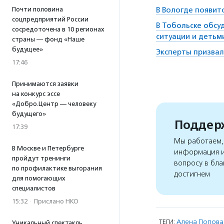
Почти половина
В Вологде появит
соцпредприятий России
В Тобольске обсу
сосредоточена в 10 регионах
ситуации и детьм
страны — фонд «Наше
будущее»
Эксперты призвал
17:46
Принимаются заявки
на конкурс эссе
«Добро.Центр — человеку
будущего»
Поддерж
17:39
Мы работаем, 
В Москве и Петербурге
информация и
пройдут тренинги
вопросу в бла
по профилактике выгорания
достигнем
для помогающих
специалистов
15:32
·
Прислано НКО
ТЕГИ:
Алена Попова
Уникальный спектакль