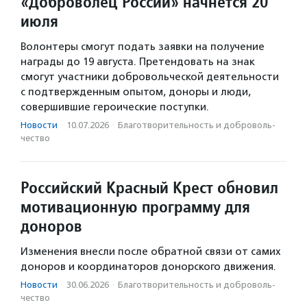
«Доброволец России» начнется 20
июля
Волонтеры смогут подать заявки на получение
награды до 19 августа. Претендовать на знак
смогут участники добровольческой деятельности
с подтвержденным опытом, доноры и люди,
совершившие героические поступки.
Новости
·
10.07.2026
·
Благотвори­тель­ность и доброволь­
чест­во
Российский Красный Крест обновил
мотивационную программу для
доноров
Изменения внесли после обратной связи от самих
доноров и координаторов донорского движения.
Новости
·
30.06.2026
·
Благотвори­тель­ность и доброволь­
чест­во