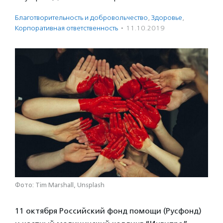
Благотвори­тель­ность и доброволь­чест­во
,
Здоровье
,
Корпоративная ответственность
·
11.10.2019
Фото: Tim Marshall, Unsplash
11 октября Российский фонд помощи (Русфонд)