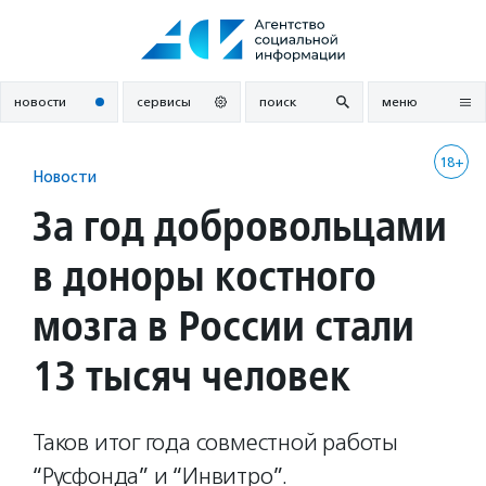
Перейти
к
содержанию
новости
сервисы
поиск
меню
18+
Новости
За год добровольцами
в доноры костного
мозга в России стали
13 тысяч человек
Таков итог года совместной работы
“Русфонда” и “Инвитро”.