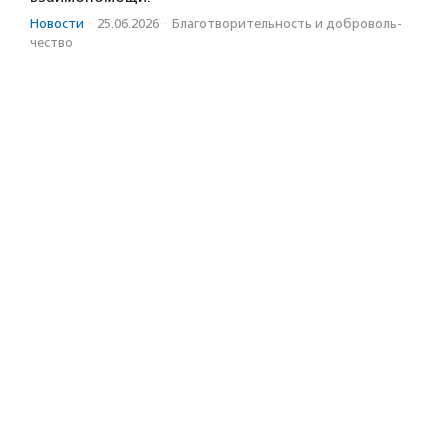
Новости
·
25.06.2026
·
Благотвори­тель­ность и доброволь­
чест­во