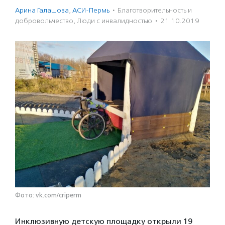
Арина Галашова
,
АСИ-Пермь
·
Благотвори­тель­ность и
доброволь­чест­во
,
Люди с инвалидностью
·
21.10.2019
Фото: vk.com/criperm
Инклюзивную детскую площадку открыли 19