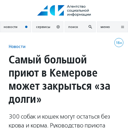
Перейти
к
содержанию
новости
сервисы
поиск
меню
18+
Новости
Самый большой
приют в Кемерове
может закрыться «за
долги»
300 собак и кошек могут остаться без
крова и корма. Руководство приюта