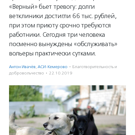
«Верный» бьет тревогу: долги
ветклиники достигли 66 тыс. рублей,
при этом приюту срочно требуются
работники. Сегодня три человека
посменно вынуждены «обслуживать»
вольеры практически сутками.
Антон Ивачёв
,
АСИ-Кемерово
·
Благотвори­тель­ность и
доброволь­чест­во
·
22.10.2019