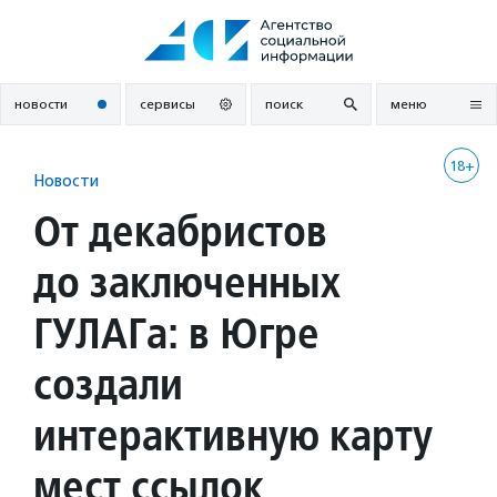
Перейти
к
содержанию
новости
сервисы
поиск
меню
18+
Новости
От декабристов
до заключенных
ГУЛАГа: в Югре
создали
интерактивную карту
мест ссылок