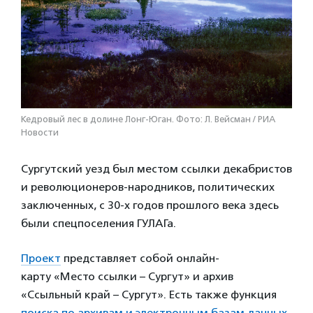
Кедровый лес в долине Лонг-Юган. Фото: Л. Вейсман / РИА
Новости
Сургутский уезд был местом ссылки декабристов
и революционеров-народников, политических
заключенных, с 30-х годов прошлого века здесь
были спецпоселения ГУЛАГа.
Проект
представляет собой онлайн-
карту «Место ссылки – Сургут» и архив
«Ссыльный край – Сургут». Есть также функция
поиска по архивам и электронным базам данных,