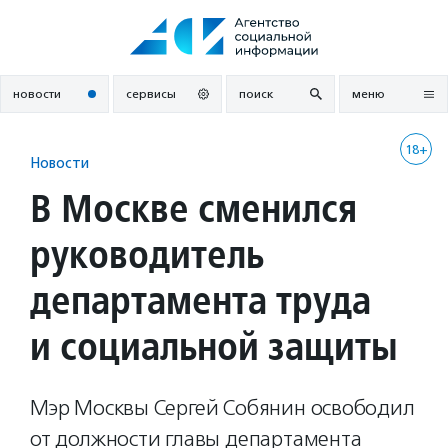
Перейти
к
содержанию
новости
сервисы
поиск
меню
18+
Новости
В Москве сменился
руководитель
департамента труда
и социальной защиты
Мэр Москвы Сергей Собянин освободил
от должности главы департамента