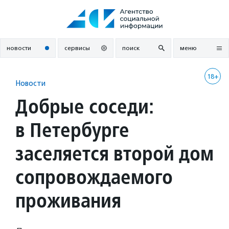
Перейти
к
содержанию
новости
сервисы
поиск
меню
18+
Новости
Добрые соседи:
в Петербурге
заселяется второй дом
сопровождаемого
проживания