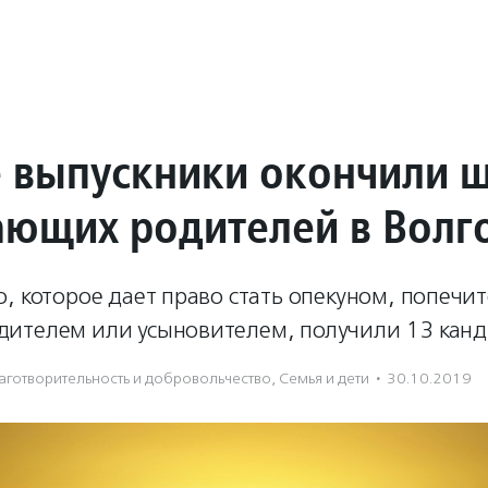
 выпускники окончили 
ющих родителей в Волг
, которое дает право стать опекуном, попечи
ителем или усыновителем, получили 13 канд
аготвори­тель­ность и доброволь­чест­во
,
Семья и дети
·
30.10.2019