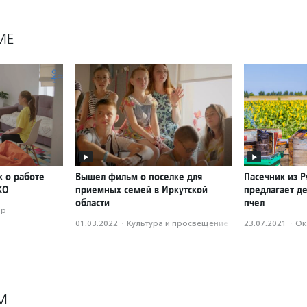
МЕ
к о работе
Вышел фильм о поселке для
Пасечник из Р
КО
приемных семей в Иркутской
предлагает де
области
пчел
ор
01.03.2022
·
Культура и просвещение
23.07.2021
·
Ок
М