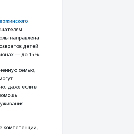
ержинского
ушателям
колы направлена
возвратов детей
гионах — до 15%.
ченную семью,
могут
о, даже если в
 помощь
луживания
ие компетенции,