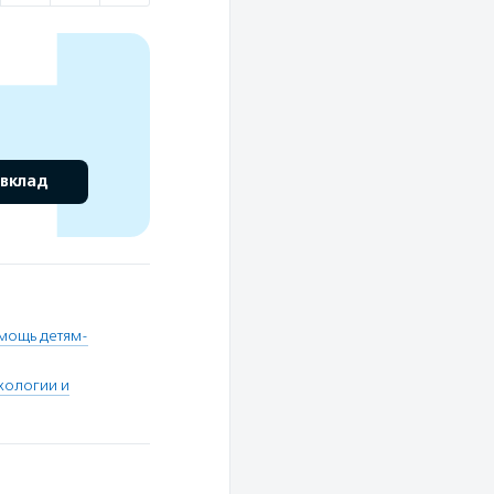
 вклад
мощь детям-
хологии и