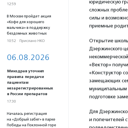
юридическую гр
12:59
сложных пробле
В Москве пройдет акция
силы и возможно
«Кофе для хорошего
приемные родит
мальчика» в поддержку
бездомных животных
Открытие школы
10:52
·
Прислано НКО
Дзержинского ц
06.08.2026
некоммерческой
«Вектор» получ
Минздрав уточнил
«Конструктор с
правила передачи
замещающих сем
пациентам
муниципальным о
незарегистрированных
в России препаратов
подготовке зам
17:30
Для Дзержинско
Началась регистрация
и попечителей с
на «Добрый забег» в парке
Победы на Поклонной горе
подведомственн