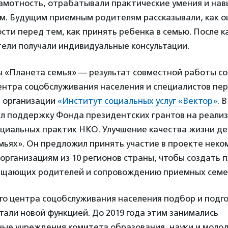
амотность, отрабатывали практические умения и на
м. Будущим приемным родителям рассказывали, как о
сти перед тем, как принять ребенка в семью. После 
ели получали индивидуальные консультации.
 «Планета семья» — результат совместной работы с
ентра соцобслуживания населения и специалистов пе
 организации
«Институт социальных услуг «Вектор».
В
ил поддержку Фонда президентских грантов на реали
оциальных практик НКО. Улучшение качества жизни де
ьях». Он предложил принять участие в проекте неко
рганизациям из 10 регионов страны, чтобы создать 
ещающих родителей и сопровождению приемных семе
го центра соцобслуживания населения подбор и подго
тали новой функцией. До 2019 года этим занимались
ые учреждения комитета образования, науки и моло