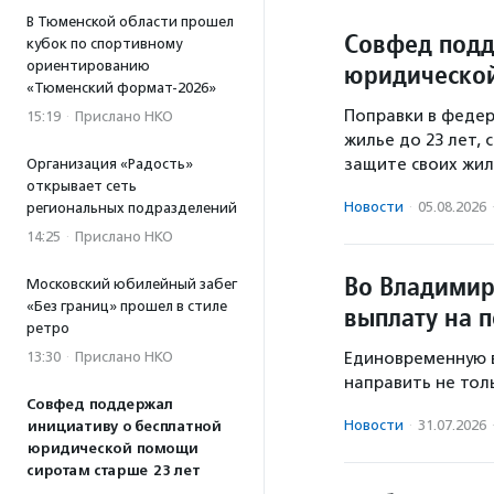
В Тюменской области прошел
Совфед подд
кубок по спортивному
ориентированию
юридической
«Тюменский формат-2026»
Поправки в федер
15:19
·
Прислано НКО
жилье до 23 лет,
защите своих жил
Организация «Радость»
открывает сеть
Новости
·
05.08.2026
региональных подразделений
14:25
·
Прислано НКО
Во Владимир
Московский юбилейный забег
«Без границ» прошел в стиле
выплату на 
ретро
13:30
·
Прислано НКО
Единовременную в
направить не толь
Совфед поддержал
Новости
·
31.07.2026
инициативу о бесплатной
юридической помощи
сиротам старше 23 лет