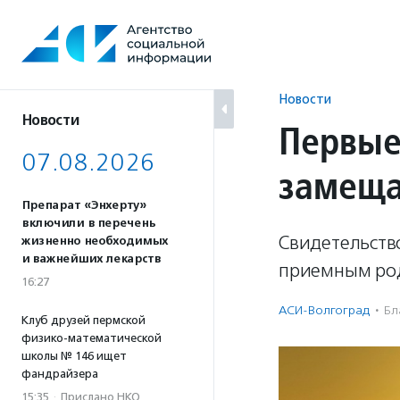
Перейти
к
содержанию
Новости
Новости
Первые
07.08.2026
замеща
Препарат «Энхерту»
включили в перечень
Свидетельство
жизненно необходимых
и важнейших лекарств
приемным род
16:27
АСИ-Волгоград
·
Бл
Клуб друзей пермской
физико-математической
школы № 146 ищет
фандрайзера
15:35
·
Прислано НКО