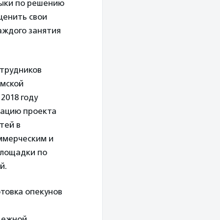
выки по решению
ценить свои
каждого занятия
отрудников
рмской
 2018 году
зацию проекта
тей в
ммерческим и
площадки по
й.
товка опекунов
дежной