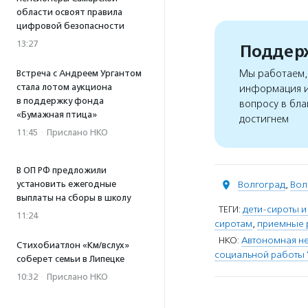
области освоят правила
цифровой безопасности
13:27
Поддерж
Мы работаем, 
Встреча с Андреем Ургантом
стала лотом аукциона
информация и
в поддержку фонда
вопросу в бла
«Бумажная птица»
достигнем
11:45
·
Прислано НКО
В ОП РФ предложили
установить ежегодные
Волгоград
,
Вол
выплаты на сборы в школу
ТЕГИ:
дети-сироты и
11:24
сиротам
,
приемные 
НКО:
Автономная не
Стихобиатлон «Км/вслух»
социальной работы 
соберет семьи в Липецке
10:32
·
Прислано НКО