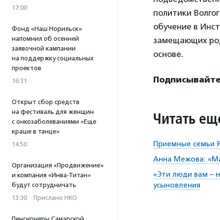
17:00
политики Волгог
обучение в Инст
Фонд «Наш Норильск»
напомнил об осенней
замещающих род
заявочной кампании
основе.
на поддержку социальных
проектов
Подписывайте
16:31
Открыт сбор средств
на фестиваль для женщин
Читать ещ
с онкозаболеваниями «Еще
краше в танце»
Приемные семьи 
14:50
Анна Межова: «М
Организация «Продвижение»
«Эти люди вам – 
и компания «Инва-Титан»
усыновления
будут сотрудничать
13:30
·
Прислано НКО
Пенсионеры Самарской