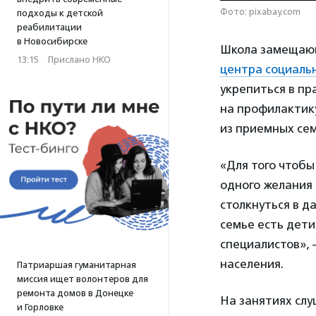
Фото: pixabay.com
подходы к детской
реабилитации
в Новосибирске
Школа замещающ
13:15
·
Прислано НКО
центра социаль
укрепиться в пр
на профилактику
из приемных сем
«Для того чтоб
одного желания 
столкнуться в д
семье есть дети
специалистов»,
населения.
Патриаршая гуманитарная
миссия ищет волонтеров для
ремонта домов в Донецке
На занятиях слу
и Горловке