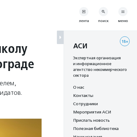
лента
поиск
меню
18+
школу
АСИ
ограде
Экспертная организация
и информационное
агентство некоммерческого
сектора
телем,
О нас
идатов.
Контакты
Сотрудники
Мероприятия АСИ
Прислать новость
Полезная библиотека
Наши издания