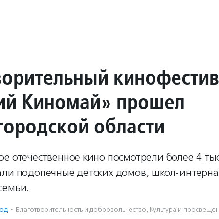
ворительный кинофестив
ий Киномай» прошел
городской области
е отечественное кино посмотрели более 4 тыс
али подопечные детских домов, школ-интерна
семьи.
од
·
Благотвори­тель­ность и доброволь­чест­во
,
Культура и просвеще