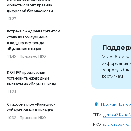
области освоят правила
цифровой безопасности
13:27
Встреча с Андреем Ургантом
стала лотом аукциона
в поддержку фонда
Поддерж
«Бумажная птица»
11:45
·
Прислано НКО
Мы работаем, 
информация и
вопросу в бла
В ОП РФ предложили
достигнем
установить ежегодные
выплаты на сборы в школу
11:24
Нижний Новго
Стихобиатлон «Км/вслух»
соберет семьи в Липецке
ТЕГИ:
детский Кино
10:32
·
Прислано НКО
НКО:
Благотворите