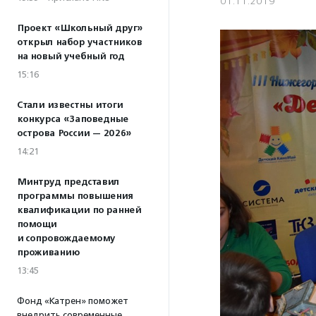
01.11.2019
Проект «Школьный друг»
открыл набор участников
на новый учебный год
15:16
Стали известны итоги
конкурса «Заповедные
острова России — 2026»
14:21
Минтруд представил
программы повышения
квалификации по ранней
помощи
и сопровождаемому
проживанию
13:45
Фонд «Катрен» поможет
внедрить современные