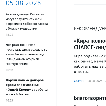
05.08.2026
Автовладельцы Камчатки
могут получить стикеры
о правилах добрососедства
РЕКОМЕНДУЕ
с бурыми медведями
18:02
«Кира полно
Для родственников
CHARGE-син
пострадавших в результате
атаки беспилотников под
Кира родилась с 
Геленджиком открыли
как сейчас, маме
горячую линию
работать над ее 
16:58
ответы,…
Портал поиска доноров
Статьи
·
08.08.2026
·
крови для животных
«Одной Крови» заработал
по всей России
Благотворит
16:53