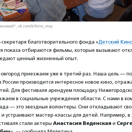
иномай", vk.com/bfkino_may
-секретаря благотворительного фонда «
Детский Кин
ля показа отбираются фильмы, которые вызывают откл
редают ценный жизненный опыт.
овгород приезжаем уже в третий раз. Наша цель — по
 в России производится интересное новое кино, отра
тей. Для фестиваля арендуем площадку Нижегородско
зжаем в социальные учреждения области. С нами в к
гада — это звездные волонтеры. Они откладывают сво
 и устраивают мастер-классы для детей. Например, в 
стиваля стали актеры
Анастасия Веденская
и
Серге
бич
», — сообщила Мелетина.