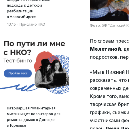
подходы к детской
реабилитации
в Новосибирске
13:15
·
Прислано НКО
Фото: БФ "Детский К
По словам пресс
Мелетиной
, д
подростков, пе
«Мы в Нижний Н
рассказать, что
современных де
Кроме того, вые
творческая бри
Патриаршая гуманитарная
графики, съемки
миссия ищет волонтеров для
ремонта домов в Донецке
участниками фе
и Горловке
певец
Леуш Лю