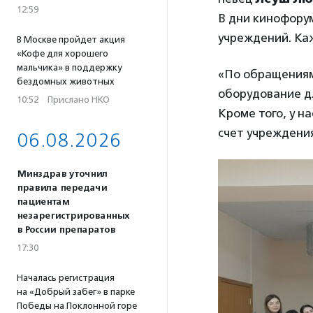
12:59
В дни кинофорум
учреждений. Ка
В Москве пройдет акция
«Кофе для хорошего
мальчика» в поддержку
«По обращениям
бездомных животных
оборудование дл
10:52
·
Прислано НКО
Кроме того, у н
счет учреждени
06.08.2026
Минздрав уточнил
правила передачи
пациентам
незарегистрированных
в России препаратов
17:30
Началась регистрация
на «Добрый забег» в парке
Победы на Поклонной горе