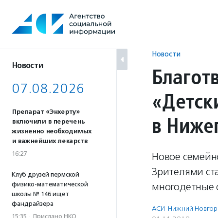
Перейти
к
содержанию
Новости
Новости
Благот
07.08.2026
«Детск
Препарат «Энхерту»
в Ниже
включили в перечень
жизненно необходимых
и важнейших лекарств
16:27
Новое семейно
Зрителями ст
Клуб друзей пермской
физико-математической
многодетные 
школы № 146 ищет
фандрайзера
АСИ-Нижний Новгор
15:35
·
Прислано НКО