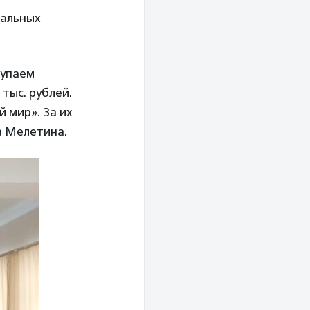
иальных
купаем
тыс. рублей.
й мир». За их
а Мелетина.