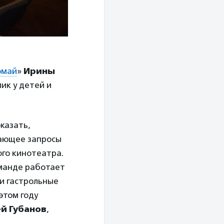
омай
»
Ирины
ик у детей и
казать,
жающее запросы
го кинотеатра.
оманде работает
и гастрольные
этом году
й Губанов
,