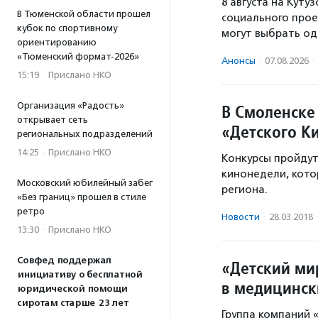
8 августа на Кут
В Тюменской области прошел
социального прое
кубок по спортивному
могут выбрать од
ориентированию
«Тюменский формат-2026»
Анонсы
·
07.08.2026
·
15:19
·
Прислано НКО
Организация «Радость»
В Смоленске 
открывает сеть
«Детского К
региональных подразделений
14:25
·
Прислано НКО
Конкурсы пройду
кинонедели, кото
Московский юбилейный забег
региона.
«Без границ» прошел в стиле
ретро
Новости
·
28.03.2018
13:30
·
Прислано НКО
Совфед поддержал
«Детский ми
инициативу о бесплатной
в медицинск
юридической помощи
сиротам старше 23 лет
Группа компаний