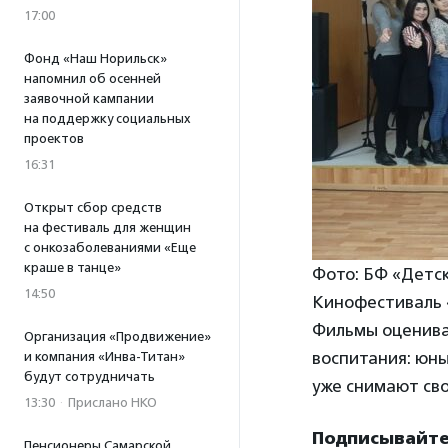
17:00
Фонд «Наш Норильск»
напомнил об осенней
заявочной кампании
на поддержку социальных
проектов
16:31
Открыт сбор средств
на фестиваль для женщин
с онкозаболеваниями «Еще
краше в танце»
Фото: БФ «Детск
14:50
Кинофестиваль 
Фильмы оценива
Организация «Продвижение»
воспитания: юн
и компания «Инва-Титан»
будут сотрудничать
уже снимают св
13:30
·
Прислано НКО
Подписывайте
Пенсионеры Самарской