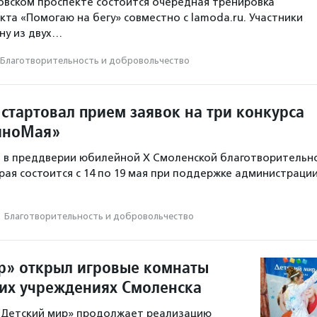
узовском проспекте состоится очередная тренировка
кта «Помогаю на бегу» совместно с lamoda.ru. Участники
ну из двух…
Благотвори­тель­ность и доброволь­чест­во
стартовал прием заявок на три конкурса
иноМая»
т в преддверии юбилейной X Смоленской благотворительн
рая состоится с 14 по 19 мая при поддержке администраци
·
Благотвори­тель­ность и доброволь­чест­во
р» открыл игровые комнаты
их учреждениях Смоленска
 «Детский мир» продолжает реализацию