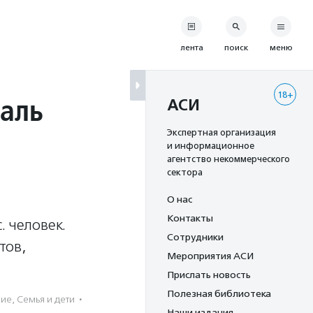
лента
поиск
меню
18+
аль
АСИ
Экспертная организация
и информационное
агентство некоммерческого
сектора
О нас
Контакты
. человек.
Сотрудники
тов,
Мероприятия АСИ
Прислать новость
Полезная библиотека
ние
,
Семья и дети
·
Наши издания