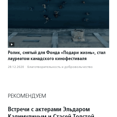
Ролик, снятый для Фонда «Подари жизнь», стал
лауреатом канадского кинофестиваля
28.12.2020
·
Благотвори­тель­ность и доброволь­чест­во
РЕКОМЕНДУЕМ
Встречи с актерами Эльдаром
Калимулиным и Стасей Толстой