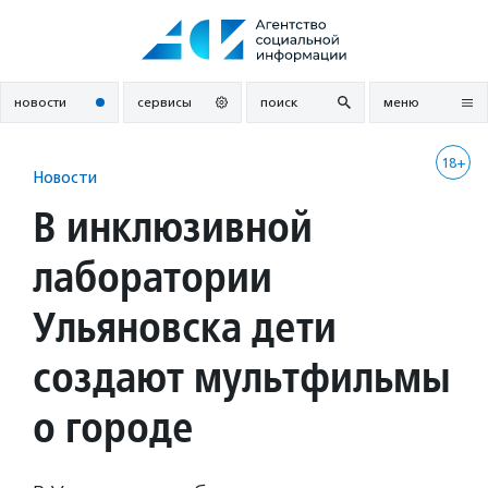
Перейти
к
содержанию
новости
сервисы
поиск
меню
18+
Новости
В инклюзивной
лаборатории
Ульяновска дети
создают мультфильмы
о городе