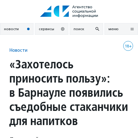
Перейти
к
содержанию
новости
сервисы
поиск
меню
18+
Новости
«Захотелось
приносить пользу»:
в Барнауле появились
съедобные стаканчики
для напитков