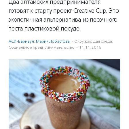
Два алтайских предпринимателя
готовят к старту проект Creative Cup. Это
экологичная альтернатива из песочного
теста пластиковой посуде.
АСИ-Барнаул
,
Мария Лобастова
·
Окружающая среда
,
Социальное предпри­нима­тель­ство
·
11.11.2019