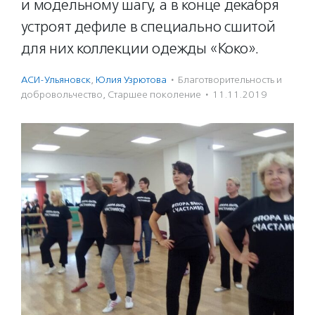
и модельному шагу, а в конце декабря
устроят дефиле в специально сшитой
для них коллекции одежды «Коко».
АСИ-Ульяновск
,
Юлия Узрютова
·
Благотвори­тель­ность и
доброволь­чест­во
,
Старшее поколение
·
11.11.2019