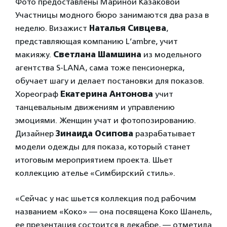
Фото предоставлены Мариной Казаковой
Участницы модного бюро занимаются два раза в
неделю. Визажист
Наталья Сивцева
,
представляющая компанию L’ambre, учит
макияжу.
Светлана Шамшина
из модельного
агентства S-LANA, сама тоже пенсионерка,
обучает шагу и делает постановки для показов.
Хореограф
Екатерина Антонова
учит
танцевальным движениям и управлению
эмоциями. Женщин учат и фотопозированию.
Дизайнер
Зинаида Осипова
разрабатывает
модели одежды для показа, который станет
итоговым мероприятием проекта. Шьет
коллекцию ателье «Симбирский стиль».
«Сейчас у нас шьется коллекция под рабочим
названием «Коко» — она посвящена Коко Шанель,
ее презентация состоится в декабре, — отметила