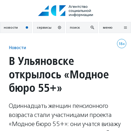
Перейти
к
содержанию
новости
сервисы
поиск
меню
18+
Новости
В Ульяновске
открылось «Модное
бюро 55+»
Одиннадцать женщин пенсионного
возраста стали участницами проекта
«Модное бюро 55+»: они учатся визажу