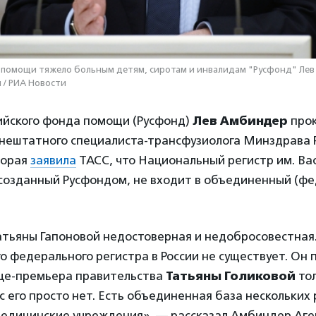
 помощи тяжело больным детям, сиротам и инвалидам "Русфонд" Лев
 / РИА Новости
ийского фонда помощи (Русфонд)
Лев Амбиндер
про
 внештатного специалиста-трансфузиолога Минздрава 
торая
заявила
ТАСС, что Национальный регистр им. Ва
созданный Русфондом, не входит в объединенный (ф
тьяны Гапоновой недостоверная и недобросовестная
о федерального регистра в России не существует. Он п
ице-премьера правительства
Татьяны Голиковой
то
ас его просто нет. Есть объединенная база нескольких 
медицинские учреждения», — рассказал Амбиндер Аге