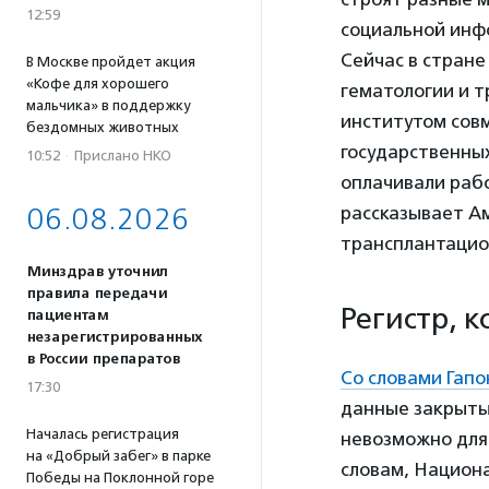
12:59
социальной инф
Сейчас в стране
В Москве пройдет акция
«Кофе для хорошего
гематологии и т
мальчика» в поддержку
институтом совм
бездомных животных
государственных
10:52
·
Прислано НКО
оплачивали рабо
06.08.2026
рассказывает А
трансплантацио
Минздрав уточнил
правила передачи
Регистр, 
пациентам
незарегистрированных
в России препаратов
Со словами Гап
17:30
данные закрыты
Началась регистрация
невозможно для 
на «Добрый забег» в парке
словам, Национ
Победы на Поклонной горе