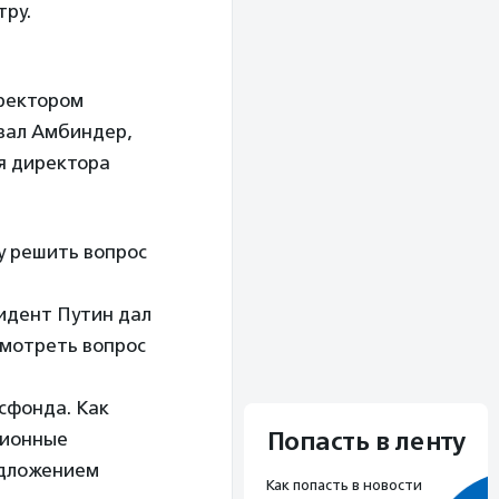
тру.
ректором
азал Амбиндер,
я директора
у решить вопрос
зидент Путин дал
мотреть вопрос
сфонда. Как
Попасть в ленту
ционные
едложением
Как попасть в новости