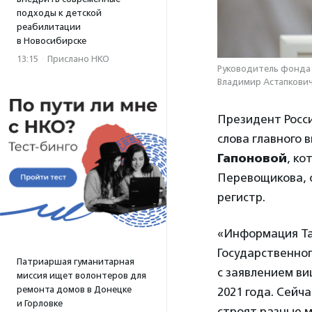
подходы к детской
реабилитации
в Новосибирске
13:15
·
Прислано НКО
Руководитель фонда
Владимир Астапкович
Президент Росс
слова главного
Гапоновой
, ко
Перевощикова, 
регистр.
«Информация Та
Государственног
Патриаршая гуманитарная
с заявлением в
миссия ищет волонтеров для
ремонта домов в Донецке
2021 года. Сейч
и Горловке
строят разные 