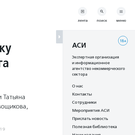
лента
поиск
меню
18+
ку
АСИ
га
Экспертная организация
и информационное
агентство некоммерческого
сектора
О нас
Контакты
 Татьяна
Сотрудники
вощикова,
Мероприятия АСИ
Прислать новость
Полезная библиотека
019
Наши издания