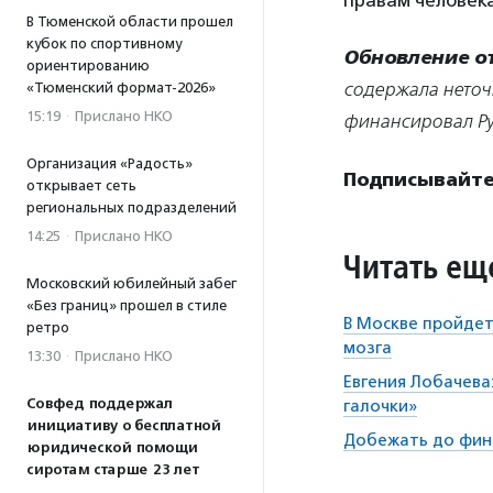
правам человека
В Тюменской области прошел
кубок по спортивному
Обновление от 
ориентированию
содержала неточн
«Тюменский формат-2026»
15:19
·
Прислано НКО
финансировал Ру
Организация «Радость»
Подписывайте
открывает сеть
региональных подразделений
14:25
·
Прислано НКО
Читать ещ
Московский юбилейный забег
«Без границ» прошел в стиле
В Москве пройдет
ретро
мозга
13:30
·
Прислано НКО
Евгения Лобачева
Совфед поддержал
галочки»
инициативу о бесплатной
Добежать до фин
юридической помощи
сиротам старше 23 лет