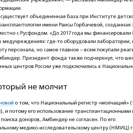
ормации.
 существует объединенная база при Институте детско
рансплантологии имени Раисы Горбачевой, созданная
естно с Русфондом. «До 2017 года мы финансировали 
 медучреждениях: где-то оборудовали лаборатории, 
ту персонала, но самое главное – всем покупали реа
мбиндер. Президент фонда также подчеркнул, что ше
нных центров России уже подключились к Национально
который не молчит
оновой
о том, что Национальный регистр «молчащий» (т
), и потому его использование трансплантационными
поиска доноров, Амбиндер не согласен. По его
альному медико-исследовательскому центру (НМИЦ) г