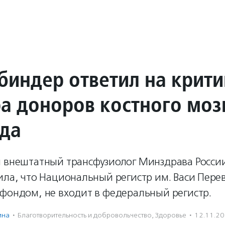
биндер ответил на крити
ра доноров костного моз
да
й внештатный трансфузиолог Минздрава России
ила, что Национальный регистр им. Васи Пере
сфондом, не входит в федеральный регистр.
ина
·
Благотвори­тель­ность и доброволь­чест­во
,
Здоровье
·
12.11.2