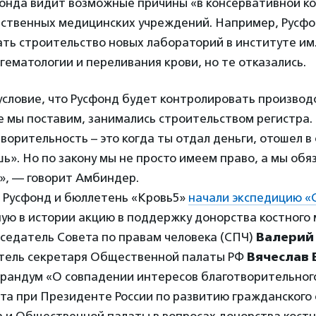
онда видит возможные причины «в консервативной к
рственных медицинских учреждений. Например, Русфо
ь строительство новых лабораторий в институте им.
ематологии и переливания крови, но те отказались.
словие, что Русфонд будет контролировать производс
е мы поставим, занимались строительством регистра.
творительность – это когда ты отдал деньги, отошел в 
ь». Но по закону мы не просто имеем право, а мы обя
», — говорит Амбиндер.
я Русфонд и бюллетень «Кровь5»
начали экспедицию «
ю в истории акцию в поддержку донорства костного 
седатель Совета по правам человека (СПЧ)
Валерий
тель секретаря Общественной палаты РФ
Вячеслав 
рандум «О совпадении интересов благотворительног
та при Президенте России по развитию гражданского