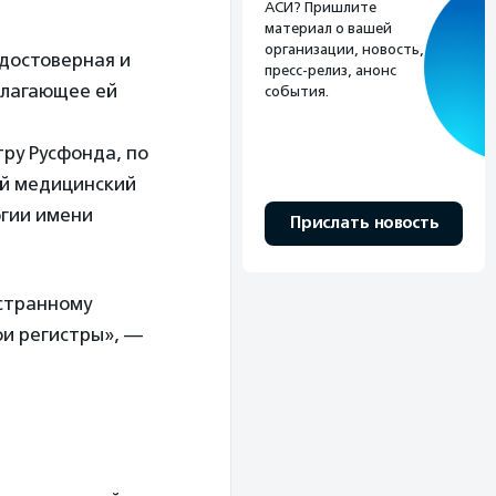
АСИ? Пришлите
материал о вашей
организации, новость,
едостоверная и
пресс-релиз, анонс
длагающее ей
события.
тру Русфонда, по
ый медицинский
огии имени
Прислать новость
 странному
ои регистры», —