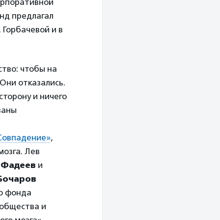
орпоративной
нд предлагал
 Горбачевой и в
тво: чтобы на
 Они отказались.
сторону и ничего
заны
Совпадение»
,
мозга. Лев
 Фадеев
и
Бочаров
о фонда
 общества и