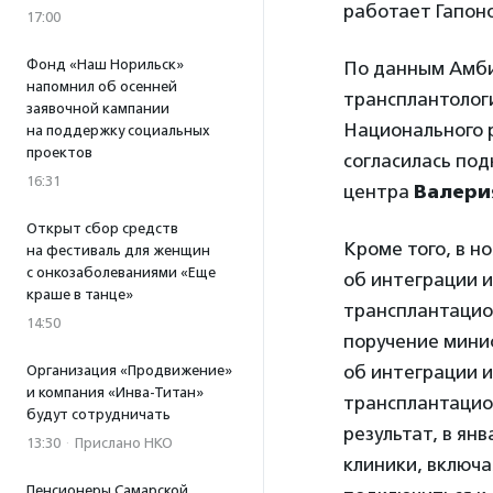
работает Гапоно
17:00
Фонд «Наш Норильск»
По данным Амби
напомнил об осенней
трансплантолог
заявочной кампании
Национального 
на поддержку социальных
проектов
согласилась по
16:31
центра
Валери
Открыт сбор средств
Кроме того, в н
на фестиваль для женщин
с онкозаболеваниями «Еще
об интеграции 
краше в танце»
трансплантацион
14:50
поручение мини
об интеграции 
Организация «Продвижение»
и компания «Инва-Титан»
трансплантацио
будут сотрудничать
результат, в ян
13:30
·
Прислано НКО
клиники, включ
Пенсионеры Самарской