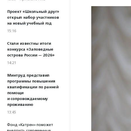
Проект «Школьный друг»
открыл набор участников
на новый учебный год
15:16
Стали известны итоги
конкурса «Заповедные
острова России — 2026»
14:21
Минтруд представил
программы повышения
квалификации по ранней
помощи
и сопровождаемому
проживанию
13:45
Фонд «Катрен» поможет
внедрить современные