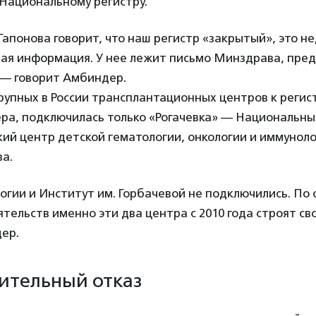
 Национальному регистру.
Гапонова говорит, что наш регистр «закрытый», это н
ая информация. У нее лежит письмо Минздрава, пре
 — говорит Амбиндер.
рупных в России трансплантационных центров к регис
ра, подключилась только «Рогачевка» — Национальн
ий центр детской гематологии, онкологии и иммунол
а.
гии и Институт им. Горбачевой не подключились. По
тельств именно эти два центра с 2010 года строят св
ер.
ительный отказ