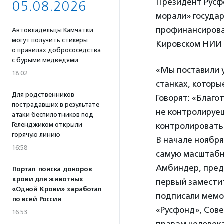
Президент Русф
05.08.2026
морали» госуда
профинансироват
Автовладельцы Камчатки
могут получить стикеры
Кировском НИИ г
о правилах добрососедства
с бурыми медведями
«Мы поставили у
18:02
станках, которы
Для родственников
Говорят: «Благо
пострадавших в результате
не контролируеш
атаки беспилотников под
Геленджиком открыли
контролировать
горячую линию
В начале ноябр
16:58
самую масштабну
Амбиндер, пред
Портал поиска доноров
крови для животных
первый замести
«Одной Крови» заработал
подписали мемо
по всей России
«Русфонд», Сове
16:53