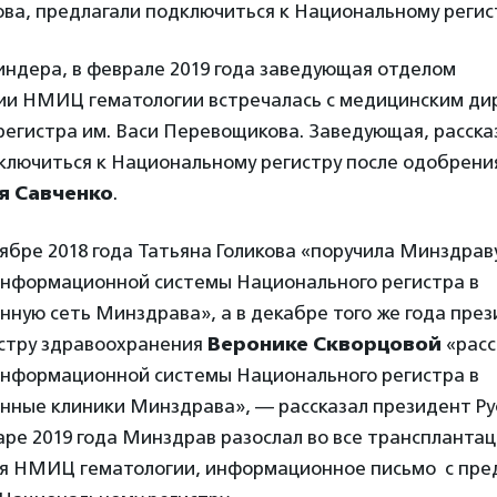
ва, предлагали подключиться к Национальному регис
ндера, в феврале 2019 года заведующая отделом
ии НМИЦ гематологии встречалась с медицинским ди
регистра им. Васи Перевощикова. Заведующая, расск
дключиться к Национальному регистру после одобрени
я Савченко
.
оябре 2018 года Татьяна Голикова «поручила Минздрав
информационной системы Национального регистра в
ную сеть Минздрава», а в декабре того же года пре
стру здравоохранения
Веронике Скворцовой
«расс
информационной системы Национального регистра в
нные клиники Минздрава», — рассказал президент Ру
варе 2019 года Минздрав разослал во все транспланта
ая НМИЦ гематологии, информационное письмо с пр