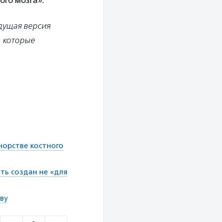
го мозга».
дущая версия
, которые
норстве костного
ть создан не «для
ву