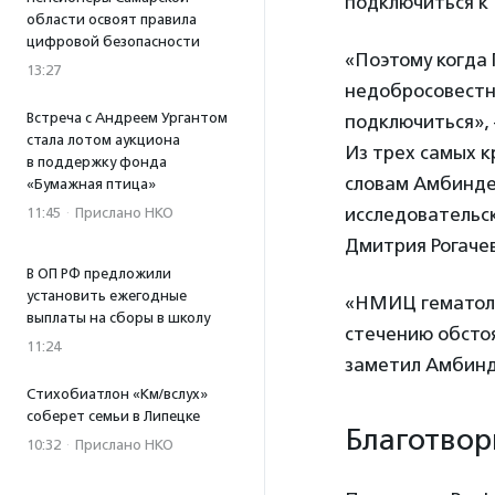
подключиться к
области освоят правила
цифровой безопасности
«Поэтому когда 
13:27
недобросовестн
Встреча с Андреем Ургантом
подключиться»,
стала лотом аукциона
Из трех самых к
в поддержку фонда
словам Амбинде
«Бумажная птица»
исследовательск
11:45
·
Прислано НКО
Дмитрия Рогачев
В ОП РФ предложили
установить ежегодные
«НМИЦ гематоло
выплаты на сборы в школу
стечению обстоя
11:24
заметил Амбинд
Стихобиатлон «Км/вслух»
соберет семьи в Липецке
Благотвор
10:32
·
Прислано НКО