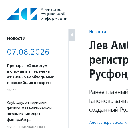
Перейти
к
содержанию
Новости
Новости
Лев Ам
07.08.2026
регист
Препарат «Энхерту»
Русфон
включили в перечень
жизненно необходимых
и важнейших лекарств
16:27
Ранее главны
Гапонова заяв
Клуб друзей пермской
физико-математической
созданный Ру
школы № 146 ищет
фандрайзера
Александра Захватк
15:35
·
Прислано НКО