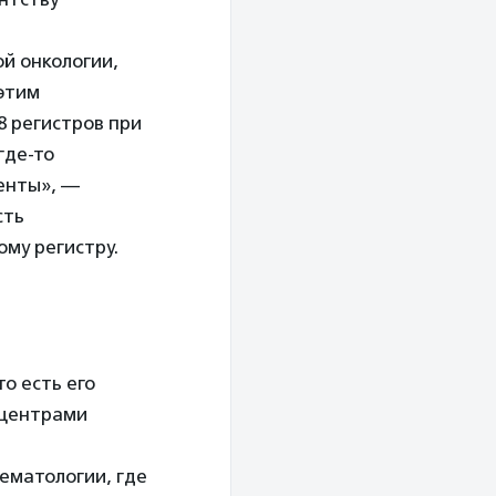
й онкологии,
 этим
8 регистров при
где-то
генты», —
сть
му регистру.
о есть его
 центрами
ематологии, где