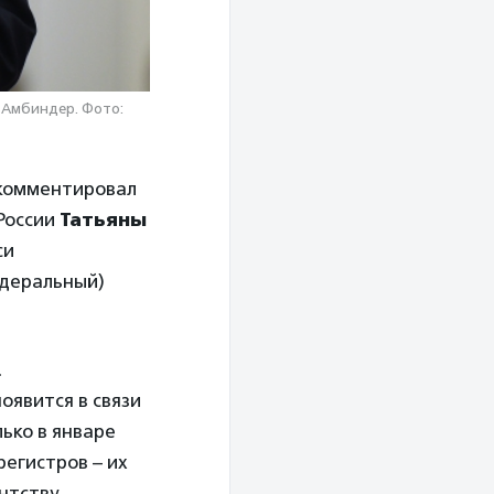
 Амбиндер. Фото:
комментировал
России
Татьяны
си
едеральный)
.
оявится в связи
лько в январе
регистров – их
нтству